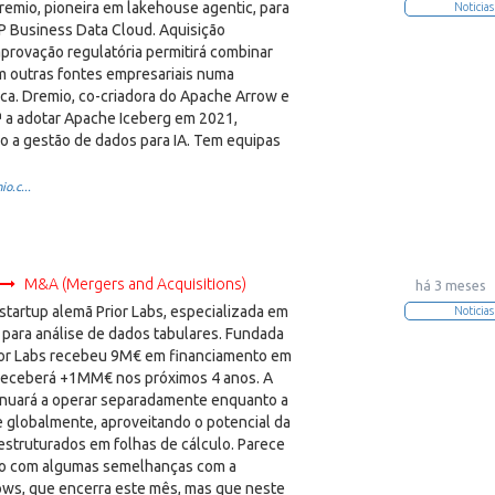
remio, pioneira em lakehouse agentic, para
Noticias
AP Business Data Cloud. Aquisição
provação regulatória permitirá combinar
 outras fontes empresariais numa
ica. Dremio, co-criadora do Apache Arrow e
 1ª a adotar Apache Iceberg em 2021,
o a gestão de dados para IA. Tem equipas
o.c...
M&A (Mergers and Acquisitions)
há 3 meses
startup alemã Prior Labs, especializada em
Noticias
 para análise de dados tabulares. Fundada
ior Labs recebeu 9M€ em financiamento em
receberá +1MM€ nos próximos 4 anos. A
nuará a operar separadamente enquanto a
 globalmente, aproveitando o potencial da
estruturados em folhas de cálculo. Parece
to com algumas semelhanças com a
ws, que encerra este mês, mas que neste