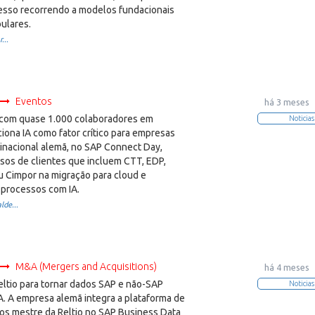
esso recorrendo a modelos fundacionais
ulares.
...
Eventos
há 3 meses
 com quase 1.000 colaboradores em
Noticias
ciona IA como fator crítico para empresas
inacional alemã, no SAP Connect Day,
sos de clientes que incluem CTT, EDP,
 Cimpor na migração para cloud e
processos com IA.
lde...
M&A (Mergers and Acquisitions)
há 4 meses
eltio para tornar dados SAP e não-SAP
Noticias
A. A empresa alemã integra a plataforma de
os mestre da Reltio no SAP Business Data