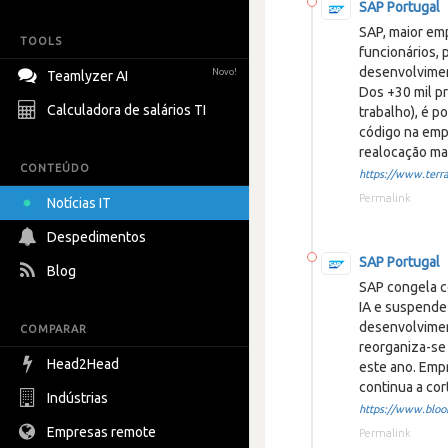
SAP Portugal
SAP, maior em
TOOLS
funcionários, 
desenvolvimen
Novo!
Teamlyzer AI
Dos +30 mil p
Calculadora de salários TI
trabalho), é p
código na emp
realocação ma
CONTEÚDO
https://www.terra.
Permalink
Notícias IT
Despedimentos
SAP Portugal
Blog
SAP congela c
IA e suspende
desenvolvimen
COMPARAR
reorganiza-se
Head2Head
este ano. Emp
continua a co
Indústrias
https://www.bloom
Empresas remote
Permalink