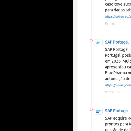
caso teve suc
para dados tab
https://sifted.eu/ar
Permalink
SAP Portugal
SAP Portugal,
Portugal, posi
em 2026. Mult
apresentou ca
BluePharma ou
automação de 
https://www.jorna
Permalink
SAP Portugal
SAP adquire R
prontos para I
gestão de dad