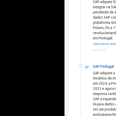
SAP adquire D
integrar na S
pendente de a
dados SAP com
plataforma ún
Polaris, foi a
revolucionand
em Portugal.
https://www.dremi
Permalink
SAP Portugal
SAP adquire a 
modelos de IA
em 2024, a Pr
2025 e agora 
empresa conti
SAP a expande
IA para dados 
ser um produ
portuguesa Ro