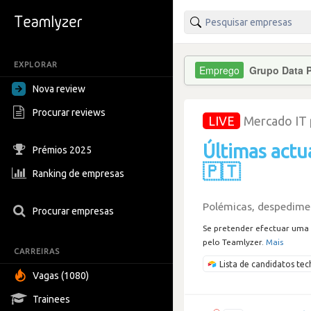
EXPLORAR
Grupo Data 
Nova review
Procurar reviews
LIVE
Mercado IT
Últimas actu
Prémios 2025
🇵🇹
Ranking de empresas
Polémicas, despedimen
Procurar empresas
Se pretender efectuar uma 
pelo Teamlyzer.
Mais
CARREIRAS
Lista de candidatos t
Vagas (1080)
Trainees