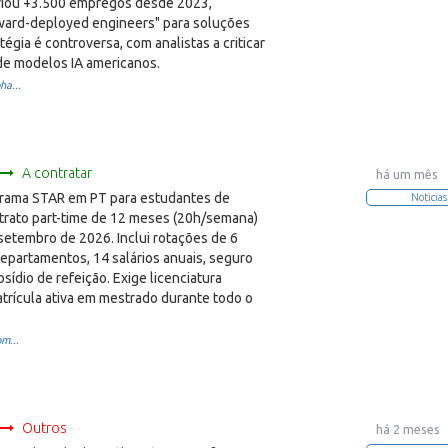
riou +3.500 empregos desde 2023,
rward-deployed engineers" para soluções
tégia é controversa, com analistas a criticar
e modelos IA americanos.
ha...
A contratar
há um mês
rama STAR em PT para estudantes de
Noticias
trato part-time de 12 meses (20h/semana)
setembro de 2026. Inclui rotações de 6
epartamentos, 14 salários anuais, seguro
sídio de refeição. Exige licenciatura
trícula ativa em mestrado durante todo o
om...
Outros
há 2 meses