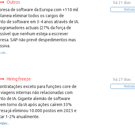
Outros
há 21 dias
presa de software da Europa com +110 mil
Noticias
planeia eliminar todos os cargos de
to de software em 3-4 anos através de IA.
rogramadores actuais (27% da força de
ossível que nenhum esteja a escrever
resa. SAP não prevê despedimentos mas
ssiva.
co...
Hiring freeze
há 27 dias
ontratações exceto para funções core de
Noticias
 viagens internas não relacionadas com
to de IA. Gigante alemão de software
 em torno da IA após ações caírem 33%
resa já eliminou 10.000 postos em 2025 e
rtar 1-2% anualmente.
ber...