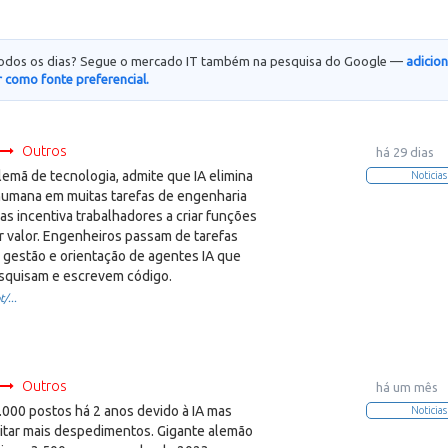
todos os dias? Segue o mercado IT também na pesquisa do Google —
adicio
 como fonte preferencial.
Outros
há 29 dias
lemã de tecnologia, admite que IA elimina
Noticias
umana em muitas tarefas de engenharia
s incentiva trabalhadores a criar funções
r valor. Engenheiros passam de tarefas
a gestão e orientação de agentes IA que
squisam e escrevem código.
/...
Outros
há um mês
.000 postos há 2 anos devido à IA mas
Noticias
vitar mais despedimentos. Gigante alemão