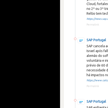
Cloud, fortale
no 2º ou 3º tr
Reltio tem tec
https://news.sap.
Permalink
SAP Portugal
SAP cancela a
Israel após fa
alemão do sof
voluntária e i
prévio de 60 d
necessidade d
há impactos n
https://www.calcal
Permalink
SAP Portugal
SAP enfrenta 