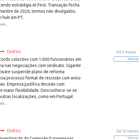
cendo estratégia AI-First. Transação fecha
imestre de 2026, termos não divulgados.
h hub em PT.
com...
Outros
há 5 meses
cordo colectivo com 1.000 funcionários em
Noticias
lha nas negociações com sindicato. Gigante
tware suspende plano de reforma
nicia processo formal de rescisão com aviso
ias. Empresa justifica decisão com
e maior flexibilidade. Desconhece-se se
outras localizações, como em Portugal.
is...
Outros
há 10 meses
investigação da Comissão Europeia por
Noticias