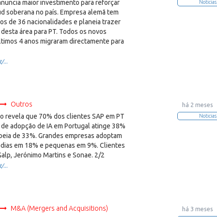
nuncia maior investimento para reforçar
Noticias
ud soberana no país. Empresa alemã tem
os de 36 nacionalidades e planeia trazer
 desta área para PT. Todos os novos
últimos 4 anos migraram directamente para
/...
Outros
há 2 meses
 revela que 70% dos clientes SAP em PT
Noticias
 de adopção de IA em Portugal atinge 38%
peia de 33%. Grandes empresas adoptam
dias em 18% e pequenas em 9%. Clientes
alp, Jerónimo Martins e Sonae. 2/2
/...
M&A (Mergers and Acquisitions)
há 3 meses