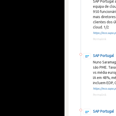
SAP Portugal a
equipa de clo
950 funcionári
mais diretores
clientes dos 
cloud. 1/2
https://eco.sapo.pt
Permalink
SAP Portugal
Nuno Saramago
são PME. Taxa
vs média euro
IA em 48%, mé
incluem EDP, G
https://eco.sapo.pt
Permalink
SAP Portugal