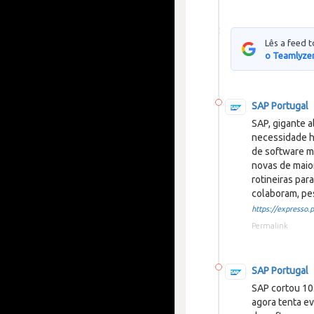
Lês a feed 
o Teamlyzer
SAP Portugal
SAP, gigante a
necessidade h
de software ma
novas de maio
rotineiras par
colaboram, pe
https://expresso.pt
Permalink
SAP Portugal
SAP cortou 10
agora tenta e