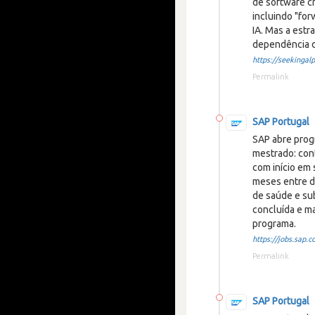
de software c
incluindo "fo
IA. Mas a estra
dependência d
https://seekingalp
Permalink
SAP Portugal
SAP abre prog
mestrado: con
com início em 
meses entre d
de saúde e sub
concluída e ma
programa.
https://jobs.sap.c
Permalink
SAP Portugal