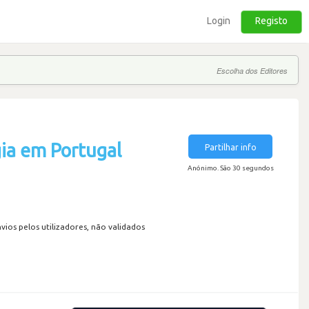
Login
Registo
Escolha dos Editores
ia em Portugal
Partilhar info
Anónimo. São 30 segundos
os pelos utilizadores, não validados