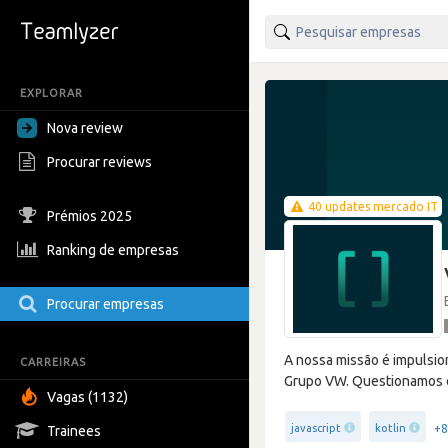
EXPLORAR
Nova review
Procurar reviews
40 updates mercado IT
Prémios 2025
Ranking de empresas
Procurar empresas
A nossa missão é impulsion
CARREIRAS
Grupo VW. Questionamos e
Vagas (1132)
+8
javascript
kotlin
Trainees