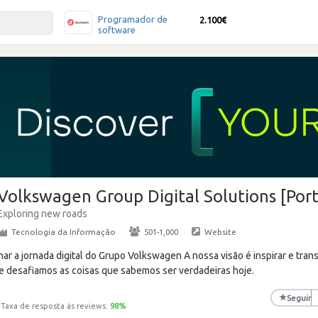
Programador de
2.100€
software
Volkswagen Group Digital Solutions [Por
Exploring new roads
Tecnologia da Informação
·
501-1,000
·
Website
ar a jornada digital do Grupo Volkswagen A nossa visão é inspirar e trans
 desafiamos as coisas que sabemos ser verdadeiras hoje.
★
Seguir
Taxa de resposta às reviews:
98
%