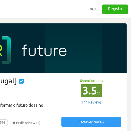
Login
Registo
tugal]
pen
Company
3.5
/5
144 Reviews
formar o futuro do IT no
Escrever review
594
Pedir review (
5
)