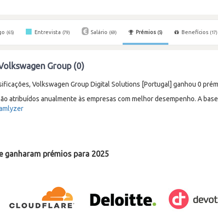
go
Entrevista
Salário
Prémios
Benefícios
(65)
(79)
(69)
(5)
(17)
Volkswagen Group (0)
ficações, Volkswagen Group Digital Solutions [Portugal] ganhou 0 prémi
ão atribuídos anualmente às empresas com melhor desempenho. A base d
amlyzer
e ganharam prémios para 2025