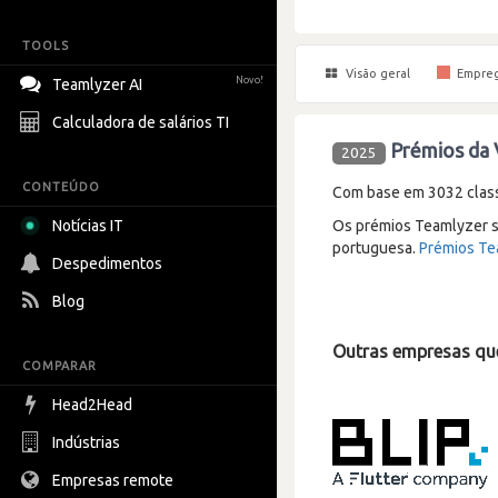
TOOLS
Visão geral
Empre
Novo!
Teamlyzer AI
Calculadora de salários TI
Prémios da 
2025
CONTEÚDO
Com base em 3032 classi
Notícias IT
Os prémios Teamlyzer s
portuguesa.
Prémios Te
Despedimentos
Blog
Outras empresas qu
COMPARAR
Head2Head
Indústrias
Empresas remote