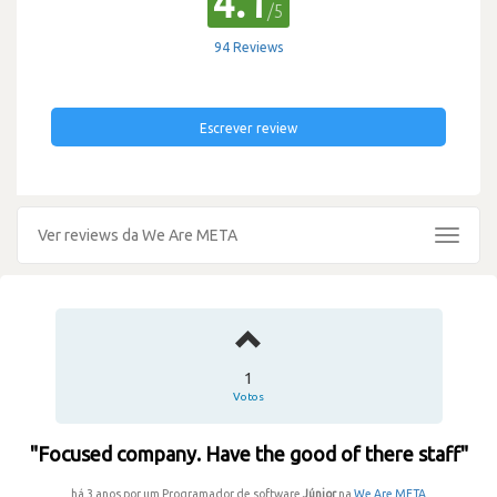
4.1
/5
94 Reviews
Escrever review
Ver reviews da We Are META
Toggle
navigat
1
Votos
"Focused company. Have the good of there staff"
há 3 anos por um Programador de software
Júnior
na
We Are META