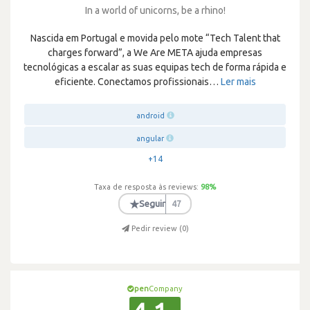
In a world of unicorns, be a rhino!
Nascida em Portugal e movida pelo mote “Tech Talent that
charges forward”, a We Are META ajuda empresas
tecnológicas a escalar as suas equipas tech de forma rápida e
eficiente. Conectamos profissionais
…
Ler mais
android
angular
+14
Taxa de resposta às reviews:
98
%
★
Seguir
47
Pedir review (
0
)
pen
Company