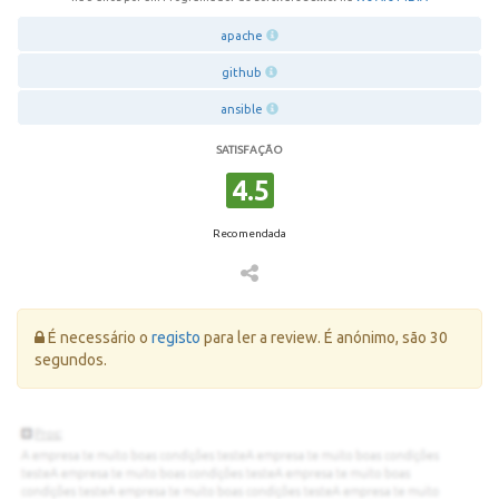
apache
github
ansible
SATISFAÇÃO
4.5
Recomendada
Erro:
É necessário o
registo
para ler a review. É anónimo, são 30
segundos.