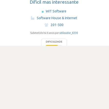
Dificil mas interessante
WIT Software
·
Software House & Internet
·
201-500
Submetido há 6 anos por
utilizador_6330
DIFICULDADE
3.7
577 visualizações
2
Votos