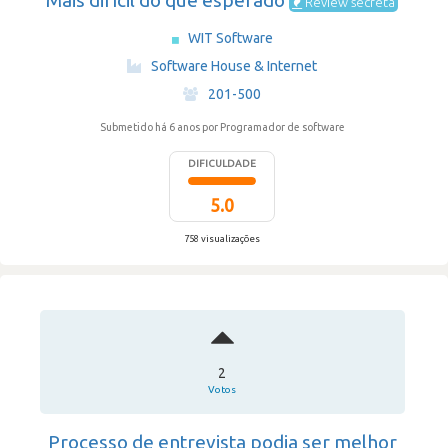
Mais difícil do que esperado
Review secreta
WIT Software
·
Software House & Internet
·
201-500
Submetido há 6 anos
por Programador de software
DIFICULDADE
5.0
758 visualizações
2
Votos
Processo de entrevista podia ser melhor