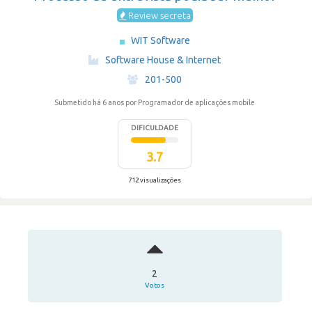
Review secreta
WIT Software
·
Software House & Internet
·
201-500
Submetido há 6 anos
por Programador de aplicações mobile
DIFICULDADE
3.7
712 visualizações
2
Votos