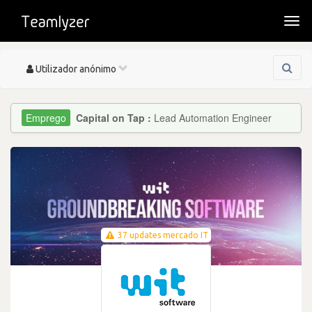
Togg
navi
Toggle
Utilizador anónimo
navigation
Capital on Tap :
Lead Automation Engineer
37 updates mercado IT