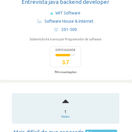
Entrevista java backend developer
WIT Software
·
Software House & Internet
·
201-500
Submetido há 6 anos
por Programador de software
DIFICULDADE
3.7
794 visualizações
1
Votos