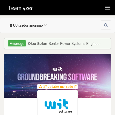
Togg
navi
Toggle
Utilizador anónimo
navigation
Okra Solar:
Senior Power Systems Engineer
37 updates mercado IT