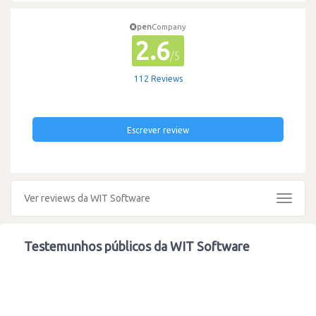
pen
Company
2.6
/5
112 Reviews
Escrever review
Ver reviews da WIT Software
Toggle
navigat
Testemunhos públicos da WIT Software