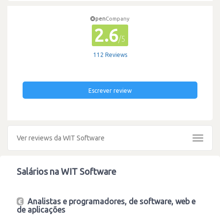
pen
Company
2.6
/5
112 Reviews
Escrever review
Ver reviews da WIT Software
Toggle
navigat
Salários na WIT Software
Analistas e programadores, de software, web e
de aplicações