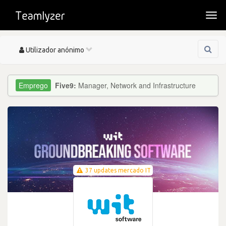
Togg
navi
Toggle
Utilizador anónimo
navigation
Five9:
Manager, Network and Infrastructure
37 updates mercado IT