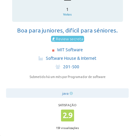
1
Votos
Boa para juniores, difícil para séniores.
Review secreta
WIT Software
·
Software House & Internet
·
201-500
Submetido há um mês
por Programador de software
java
SATISFAÇÃO
2.9
159 visualizações