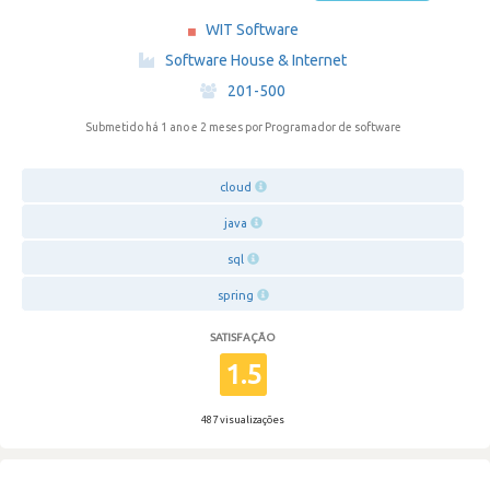
WIT Software
·
Software House & Internet
·
201-500
Submetido há 1 ano e 2 meses
por Programador de software
cloud
java
sql
spring
SATISFAÇÃO
1.5
487 visualizações