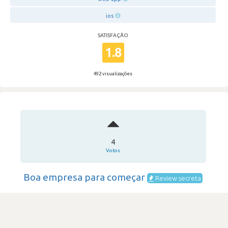
ios
SATISFAÇÃO
1.8
492 visualizações
4
Votos
Boa empresa para começar
Review secreta
WIT Software
·
Software House & Internet
·
201-500