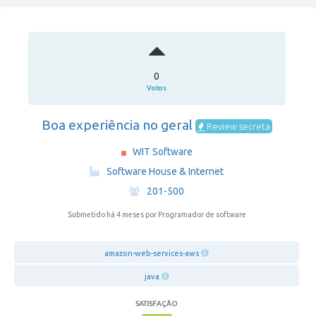
0
Votos
Boa experiência no geral
Review secreta
WIT Software
·
Software House & Internet
·
201-500
Submetido há 4 meses
por Programador de software
amazon-web-services-aws
java
SATISFAÇÃO