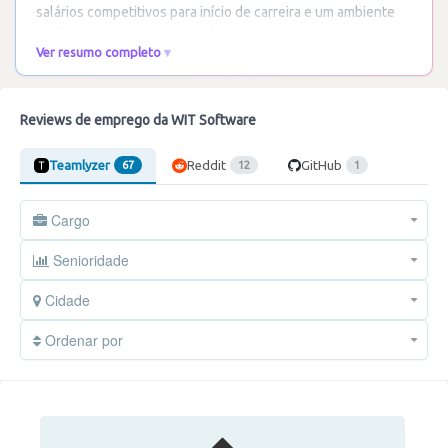
salários competitivos para início de carreira e um ambiente
de forte entreajuda entre colegas.
…
Ler mais
Ver resumo completo
Reviews de emprego da WIT Software
Teamlyzer
Reddit
GitHub
67
12
1
Cargo
Senioridade
Cidade
Ordenar por