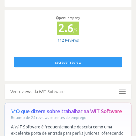
pen
Company
2.6
/5
112 Reviews
Escrever review
Ver reviews da WIT Software
Toggle
navigat
O que dizem sobre trabalhar na WIT Software
Resumo de 24 reviews recentes de emprego
A WIT Software é frequentemente descrita como uma
excelente porta de entrada para perfis juniores, oferecendo