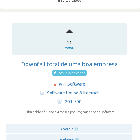
586 visualizações
11
Votos
Downfall total de uma boa empresa
Review secreta
WIT Software
·
Software House & Internet
·
201-500
Submetido há 1 ano e 4 meses
por Programador de software
android
web-app