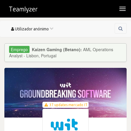
Togg
navi
Toggle
Utilizador anónimo
navigation
Kaizen Gaming (Betano):
AML Operations
Analyst - Lisbon, Portugal
37 updates mercado IT