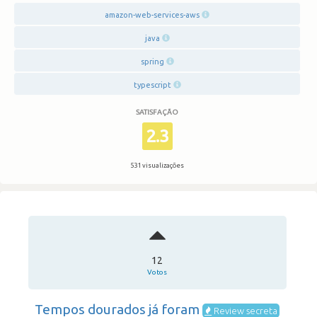
amazon-web-services-aws
java
spring
typescript
SATISFAÇÃO
2.3
531 visualizações
12
Votos
Tempos dourados já foram
Review secreta