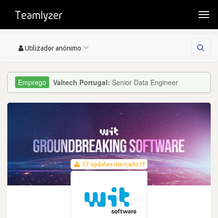
Togg
navi
Toggle
Utilizador anónimo
navigation
Valtech Portugal:
Senior Data Engineer
37 updates mercado IT