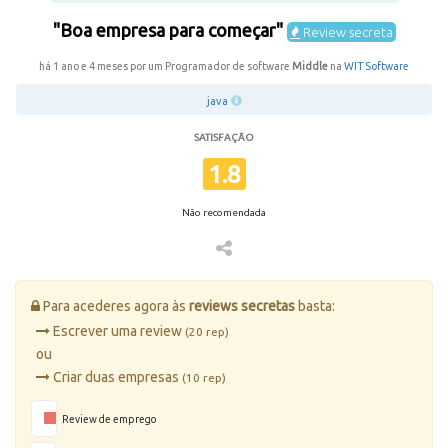
"Boa empresa para começar"
Review secreta
há 1 ano e 4 meses por um Programador de software
Middle
na
WIT Software
java
SATISFAÇÃO
1.8
Não recomendada
Para acederes agora às
reviews secretas
basta:
Escrever uma review
(20 rep)
ou
Criar duas empresas
(10 rep)
Review de emprego