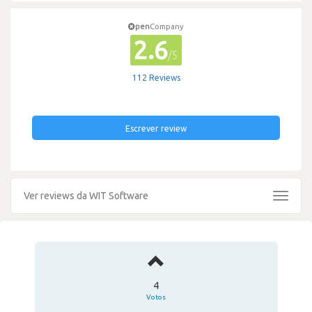
pen
Company
2.6
/5
112 Reviews
Escrever review
Ver reviews da WIT Software
Toggle
navigat
4
Votos