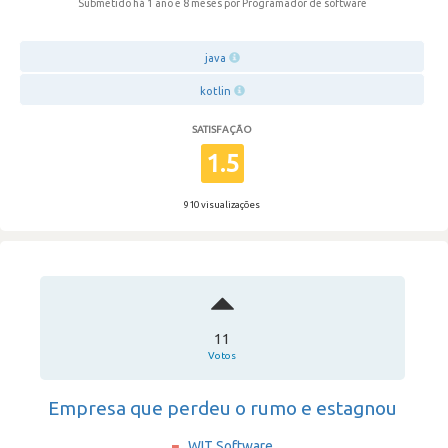
Submetido há 1 ano e 8 meses
por Programador de software
java
kotlin
SATISFAÇÃO
1.5
910 visualizações
11
Votos
Empresa que perdeu o rumo e estagnou
WIT Software