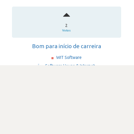
2
Votos
Bom para início de carreira
WIT Software
·
Software House & Internet
·
201-500
Submetido há 1 ano e 11 meses
por Programador de software
amazon-web-services-aws
java
SATISFAÇÃO
3.1