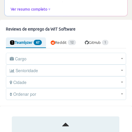
de forte entreajuda entre colegas.
…
Ler mais
Ver resumo completo
Reviews de emprego da WIT Software
Teamlyzer
Reddit
GitHub
67
12
1
Cargo
Senioridade
Cidade
Ordenar por