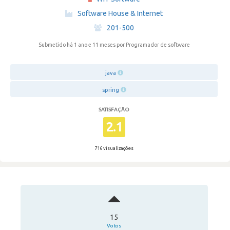
·
Software House & Internet
·
201-500
Submetido há 1 ano e 11 meses
por Programador de software
java
spring
SATISFAÇÃO
2.1
716 visualizações
15
Votos