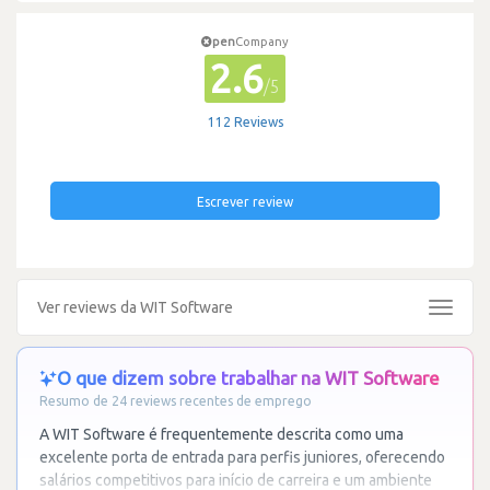
pen
Company
2.6
/5
112 Reviews
Escrever review
Ver reviews da WIT Software
Toggle
navigat
O que dizem sobre trabalhar na WIT Software
Resumo de 24 reviews recentes de emprego
A WIT Software é frequentemente descrita como uma
excelente porta de entrada para perfis juniores, oferecendo
salários competitivos para início de carreira e um ambiente