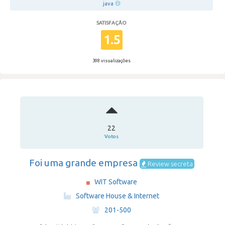
java
SATISFAÇÃO
1.5
398 visualizações
22
Votos
Foi uma grande empresa
Review secreta
WIT Software
·
Software House & Internet
·
201-500