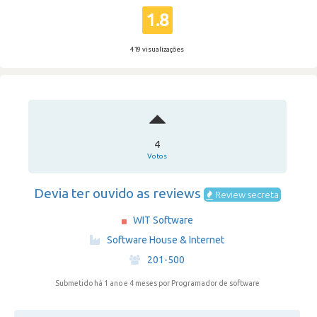
1.8
419 visualizações
4
Votos
Devia ter ouvido as reviews
Review secreta
WIT Software
·
Software House & Internet
·
201-500
Submetido há 1 ano e 4 meses
por Programador de software