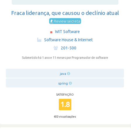
Fraca liderança, que causou o declínio atual
Review secreta
WIT Software
·
Software House & Internet
·
201-500
Submetido há 1 ano e 11 meses
por Programador de software
java
spring
SATISFAÇÃO
1.8
602 visualizações