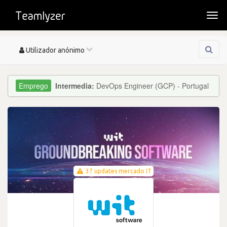
Togg
navi
Toggle
Utilizador anónimo
navigation
Intermedia:
DevOps Engineer (GCP) - Portugal
37 updates mercado IT