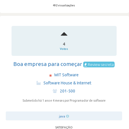
492 visualizações
4
Votos
Boa empresa para começar
Review secreta
WIT Software
·
Software House & Internet
·
201-500
Submetido há 1 ano e 4 meses
por Programador de software
java
SATISFAÇÃO