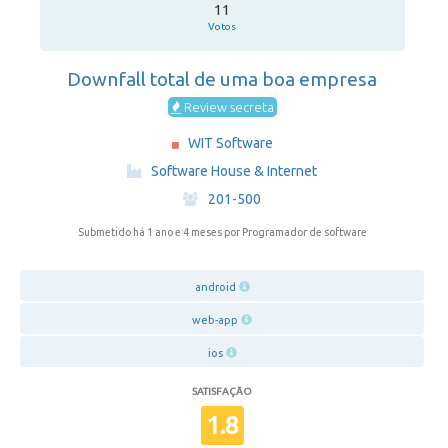
11
Votos
Downfall total de uma boa empresa
Review secreta
WIT Software
·
Software House & Internet
·
201-500
Submetido há 1 ano e 4 meses
por Programador de software
android
web-app
ios
SATISFAÇÃO
1.8