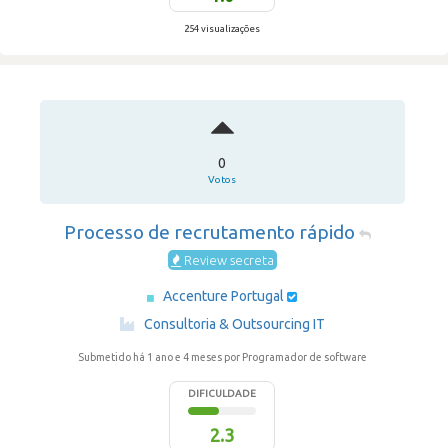
254 visualizações
0
Votos
Processo de recrutamento rápido
Review secreta
Accenture Portugal
·
Consultoria & Outsourcing IT
Submetido há 1 ano e 4 meses
por Programador de software
DIFICULDADE
2.3