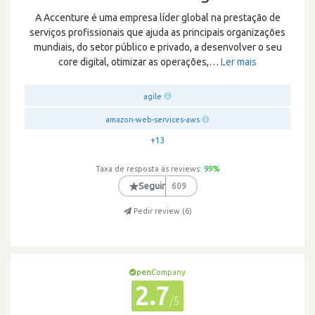
A Accenture é uma empresa líder global na prestação de
serviços profissionais que ajuda as principais organizações
mundiais, do setor público e privado, a desenvolver o seu
core digital, otimizar as operações,
…
Ler mais
agile
amazon-web-services-aws
+13
Taxa de resposta às reviews:
99
%
★
Seguir
609
Pedir review (
6
)
pen
Company
2.7
/5