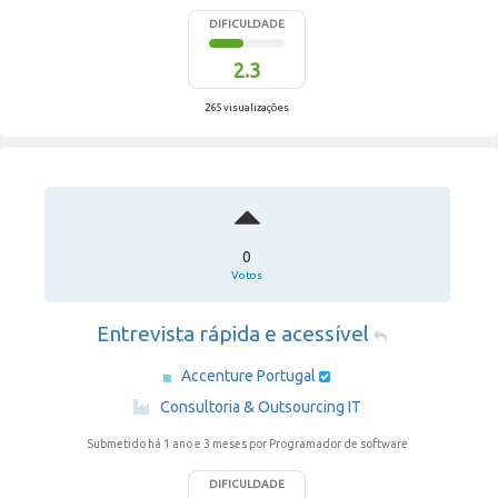
DIFICULDADE
2.3
265 visualizações
0
Votos
Entrevista rápida e acessível
Accenture Portugal
·
Consultoria & Outsourcing IT
Submetido há 1 ano e 3 meses
por Programador de software
DIFICULDADE