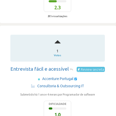
2.3
285 visualizações
1
Votos
Entrevista fácil e acessível
Review secreta
Accenture Portugal
·
Consultoria & Outsourcing IT
Submetido há 1 ano e 4 meses
por Programador de software
DIFICULDADE
1.0