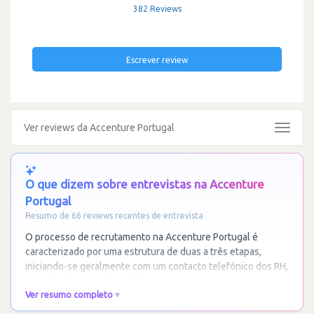
382 Reviews
Escrever review
Ver reviews da Accenture Portugal
Toggle
navigat
O que dizem sobre entrevistas na Accenture
Portugal
Resumo de 66 reviews recentes de entrevista
O processo de recrutamento na Accenture Portugal é
caracterizado por uma estrutura de duas a três etapas,
iniciando-se geralmente com um contacto telefónico dos RH,
seguido de testes de inglês e uma entrevista
…
Ler mais
Ver resumo completo