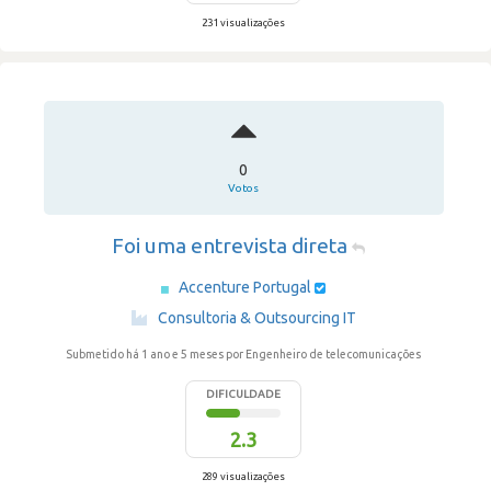
231 visualizações
0
Votos
Foi uma entrevista direta
Accenture Portugal
·
Consultoria & Outsourcing IT
Submetido há 1 ano e 5 meses
por Engenheiro de telecomunicações
DIFICULDADE
2.3
289 visualizações