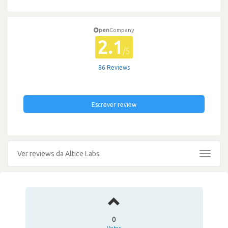
pen
Company
2.1
/5
86 Reviews
Escrever review
Ver reviews da Altice Labs
Toggle
navigat
0
Votos