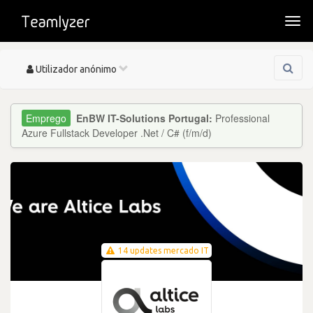
Togg
navi
Toggle
Utilizador anónimo
navigation
EnBW IT-Solutions Portugal:
Professional
Azure Fullstack Developer .Net / C# (f/m/d)
14 updates mercado IT