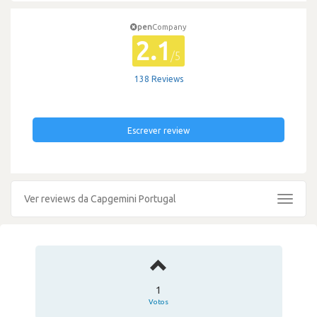
pen
Company
2.1
/5
138 Reviews
Escrever review
Ver reviews da Capgemini Portugal
Toggle
navigat
1
Votos