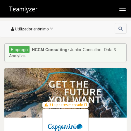
Togg
navi
Toggle
Utilizador anónimo
navigation
HCCM Consulting:
Junior Consultant Data &
Analytics
31 updates mercado IT