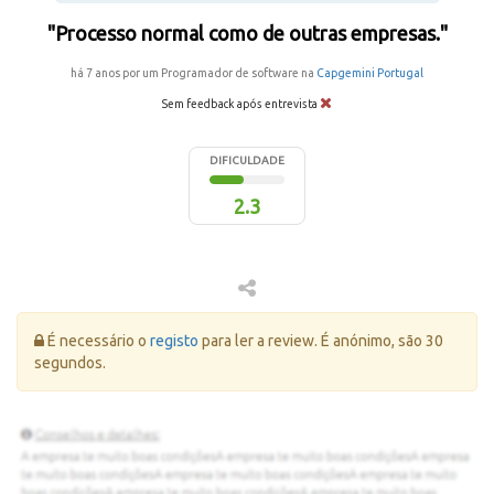
"Processo normal como de outras empresas."
há 7 anos por um Programador de software na
Capgemini Portugal
Sem feedback após entrevista
DIFICULDADE
2.3
Erro:
É necessário o
registo
para ler a review. É anónimo, são 30
segundos.