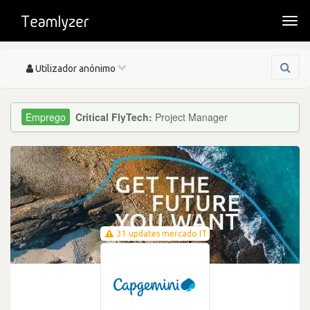
Togg
navi
Toggle
Utilizador anónimo
navigation
Critical FlyTech:
Project Manager
31 updates mercado IT