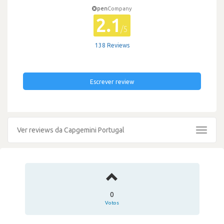
pen
Company
2.1
/5
138 Reviews
Escrever review
Ver reviews da Capgemini Portugal
Toggle
navigat
0
Votos