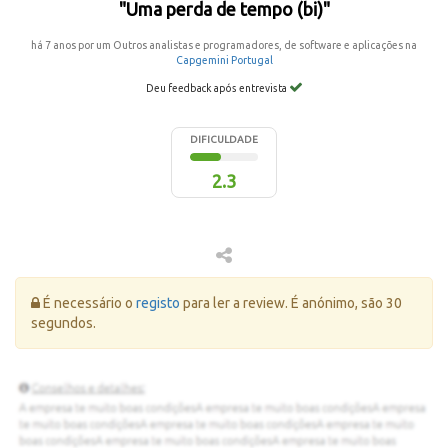
"Uma perda de tempo (bi)"
há 7 anos por um Outros analistas e programadores, de software e aplicações na
Capgemini Portugal
Deu feedback após entrevista
DIFICULDADE
2.3
Erro:
É necessário o
registo
para ler a review. É anónimo, são 30
segundos.