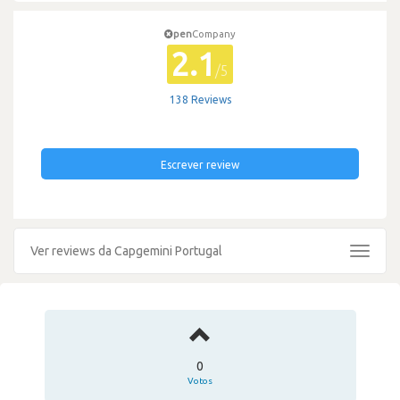
pen
Company
2.1
/5
138 Reviews
Escrever review
Ver reviews da Capgemini Portugal
Toggle
navigat
0
Votos