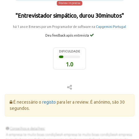
Review imprecisa
"Entrevistador simpático, durou 30minutos"
há 1 ano e 8 meses por um Programador de software na
Capgemini Portugal
Deu feedback após entrevista
DIFICULDADE
1.0
Erro:
É necessário o
registo
para ler a review. É anónimo, são 30
segundos.