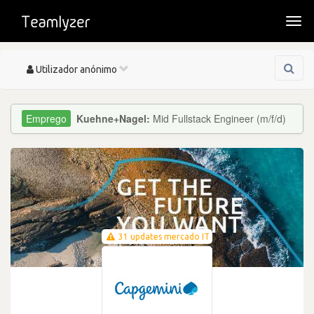
Togg
navi
Toggle
Utilizador anónimo
navigation
Kuehne+Nagel:
Mid Fullstack Engineer (m/f/d)
31 updates mercado IT