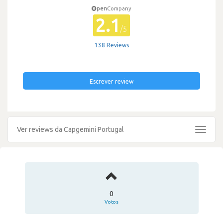
pen
Company
2.1
/5
138 Reviews
Escrever review
Ver reviews da Capgemini Portugal
Toggle
navigat
0
Votos