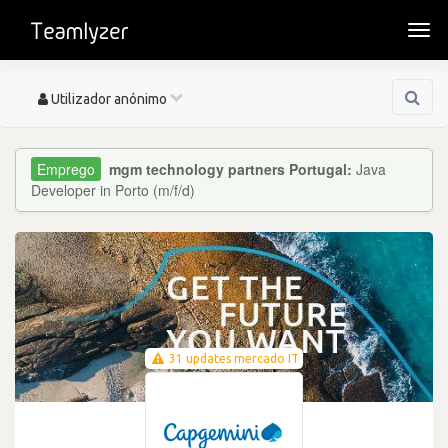
Togg
navi
Toggle
Utilizador anónimo
navigation
mgm technology partners Portugal:
Java
Developer in Porto (m/f/d)
31 updates mercado IT