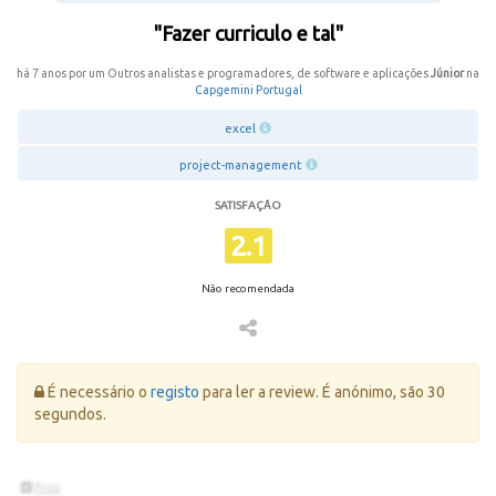
"Fazer curriculo e tal"
há 7 anos por um Outros analistas e programadores, de software e aplicações
Júnior
na
Capgemini Portugal
excel
project-management
SATISFAÇÃO
2.1
Não recomendada
Erro:
É necessário o
registo
para ler a review. É anónimo, são 30
segundos.