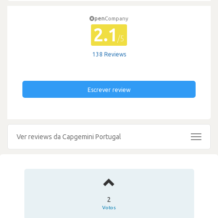
pen
Company
2.1
/5
138 Reviews
Escrever review
Ver reviews da Capgemini Portugal
Toggle
navigat
2
Votos