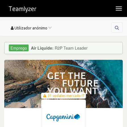
Togg
navi
Toggle
Utilizador anónimo
navigation
Air Liquide:
R2P Team Leader
31 updates mercado IT