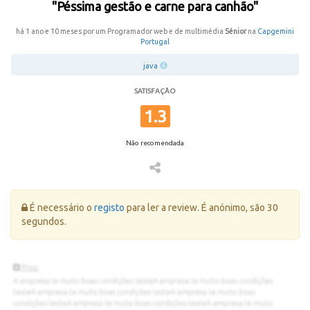
"Péssima gestão e carne para canhão"
há 1 ano e 10 meses por um Programador web e de multimédia
Sénior
na
Capgemini
Portugal
java
SATISFAÇÃO
1.3
Não recomendada
Erro:
É necessário o
registo
para ler a review. É anónimo, são 30
segundos.