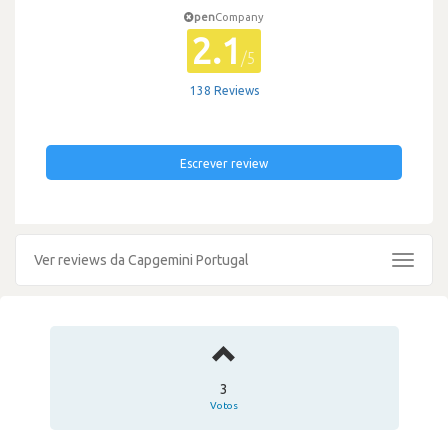
pen
Company
2.1
/5
138 Reviews
Escrever review
Ver reviews da Capgemini Portugal
Toggle
navigat
3
Votos