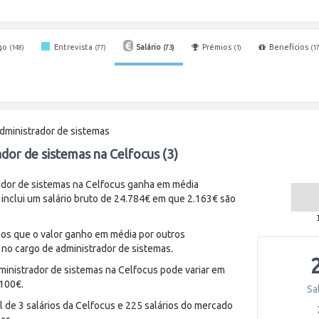
go
Entrevista
Salário
Prémios
Benefícios
(148)
(77)
(73)
(1)
(17
dministrador de sistemas
ador de sistemas na Celfocus (3)
dor de sistemas na Celfocus ganha em média
 inclui um salário bruto de 24.784€ em que 2.163€ são
enos que o valor ganho em média por outros
 no cargo de administrador de sistemas.
ministrador de sistemas na Celfocus pode variar em
.100€.
Sa
 de 3 salários da Celfocus e 225 salários do mercado