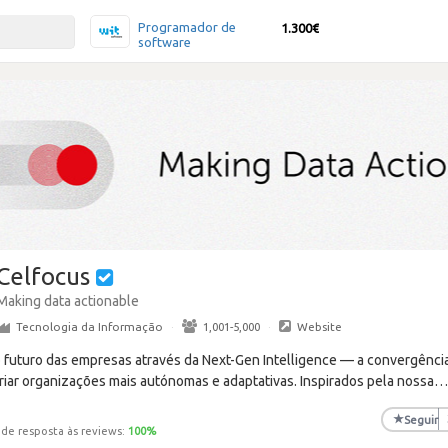
Programador de
1.300€
software
Celfocus
Making data actionable
Tecnologia da Informação
·
1,001-5,000
·
Website
o futuro das empresas através da Next-Gen Intelligence — a convergência
riar organizações mais autónomas e adaptativas. Inspirados pela nossa
★
Seguir
 de resposta às reviews:
100
%