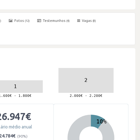
Fotos
Testemunhos
Vagas
)
(12)
(4)
(8)
26.947€
lário médio anual
24.784€
(90%)