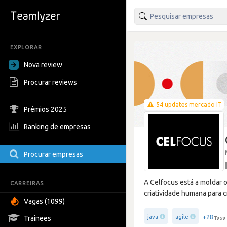
EXPLORAR
Nova review
Procurar reviews
54 updates mercado IT
Prémios 2025
Ranking de empresas
Procurar empresas
A Celfocus está a moldar 
CARREIRAS
criatividade humana para c
Vagas (1099)
+28
java
agile
Trainees
Taxa