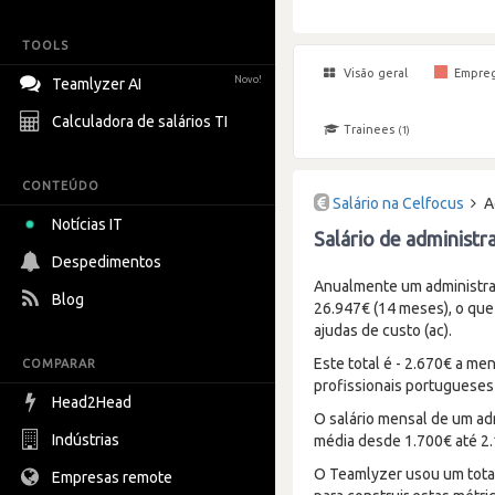
TOOLS
Visão geral
Empre
Novo!
Teamlyzer AI
Calculadora de salários TI
Trainees
(1)
CONTEÚDO
Salário na Celfocus
A
Notícias IT
Salário de administr
Despedimentos
Anualmente um administra
Blog
26.947€ (14 meses), o que
ajudas de custo (ac).
Este total é - 2.670€ a m
COMPARAR
profissionais portugueses
Head2Head
O salário mensal de um ad
Indústrias
média desde 1.700€ até 2
O Teamlyzer usou um total
Empresas remote