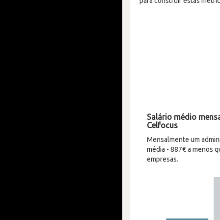
para construir estas métric
Salário médio mensa
Celfocus
Mensalmente um adminis
média - 887€ a menos qu
empresas.