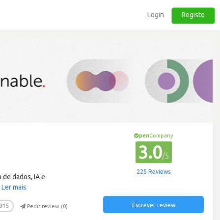
Login
Registo
pen
Company
3.0
/5
225 Reviews
 de dados, IA e
…
Ler mais
Escrever review
315
Pedir review (
0
)