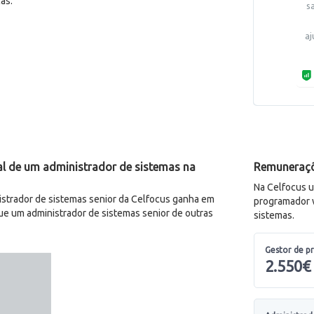
as.
s
aj
l de um administrador de sistemas na
Remuneraçõ
Na Celfocus u
trador de sistemas senior da Celfocus ganha em
programador 
e um administrador de sistemas senior de outras
sistemas.
Gestor de p
2.550€