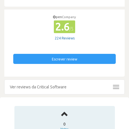
pen
Company
2.6
/5
224 Reviews
Escrever review
Ver reviews da Critical Software
Toggle
navigat
0
Votos