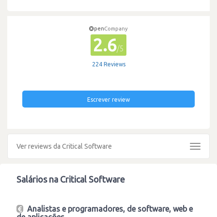
pen
Company
2.6
/5
224 Reviews
Escrever review
Ver reviews da Critical Software
Toggle
navigat
Salários na Critical Software
Analistas e programadores, de software, web e