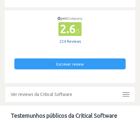
pen
Company
2.6
/5
224 Reviews
Escrever review
Ver reviews da Critical Software
Toggle
navigat
Testemunhos públicos da Critical Software