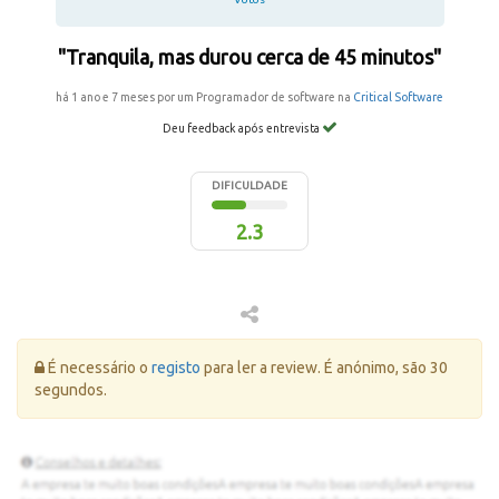
"Tranquila, mas durou cerca de 45 minutos"
há 1 ano e 7 meses por um Programador de software na
Critical Software
Deu feedback após entrevista
DIFICULDADE
2.3
Erro:
É necessário o
registo
para ler a review. É anónimo, são 30
segundos.