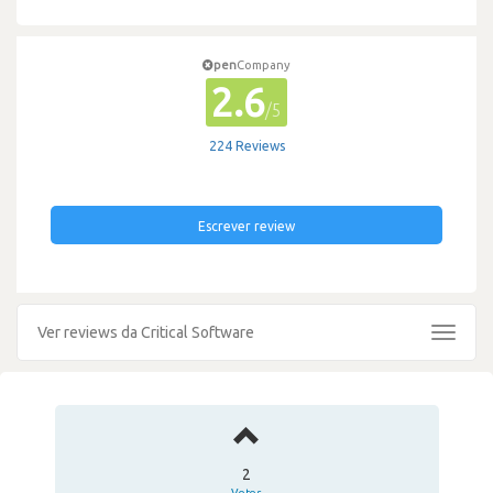
pen
Company
2.6
/5
224 Reviews
Escrever review
Ver reviews da Critical Software
Toggle
navigat
2
Votos