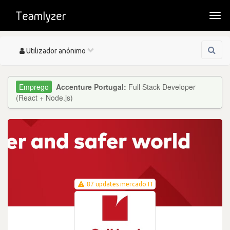
Togg
navi
Toggle
Utilizador anónimo
navigation
Accenture Portugal:
Full Stack Developer
(React + Node.js)
87 updates mercado IT