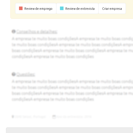
Review de emprego
Review de entrevista
Criar empresa