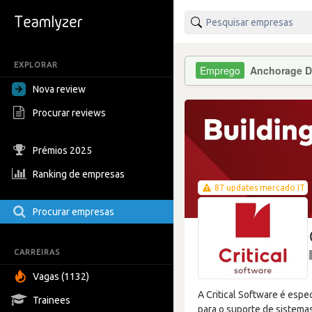
EXPLORAR
Anchorage Di
Nova review
Procurar reviews
Prémios 2025
Ranking de empresas
87 updates mercado IT
Procurar empresas
CARREIRAS
Vagas (1132)
A Critical Software é esp
Trainees
para o suporte de sistemas