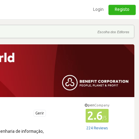
Login
Registo
Escolha dos Editores
pen
Company
2.6
Gerir
/5
224 Reviews
genharia de informação,