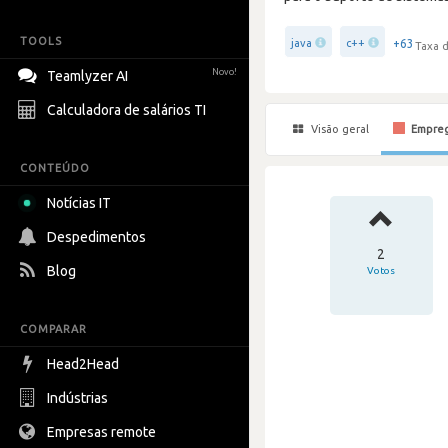
TOOLS
+63
java
c++
Taxa d
Novo!
Teamlyzer AI
Calculadora de salários TI
Visão geral
Empre
CONTEÚDO
Notícias IT
Despedimentos
2
Blog
Votos
COMPARAR
Head2Head
Indústrias
Empresas remote