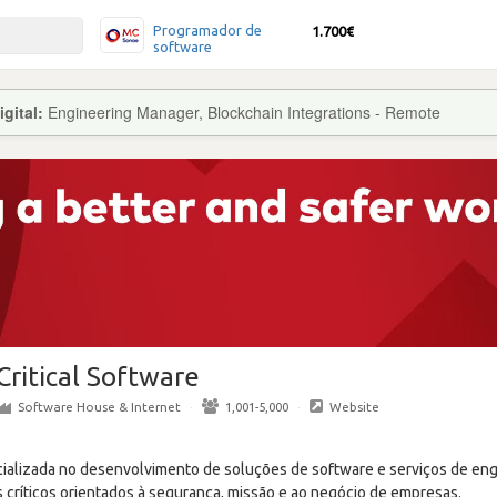
Programador de
1.700€
software
gital:
Engineering Manager, Blockchain Integrations - Remote
Critical Software
Software House & Internet
·
1,001-5,000
·
Website
ecializada no desenvolvimento de soluções de software e serviços de en
 críticos orientados à segurança, missão e ao negócio de empresas.