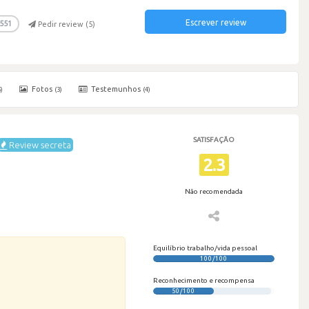
Escrever review
551
Pedir review (
5
)
Fotos
Testemunhos
)
(3)
(4)
SATISFAÇÃO
Review secreta
2.3
Não recomendada
Equilíbrio trabalho/vida pessoal
100/100
Reconhecimento e recompensa
50/100