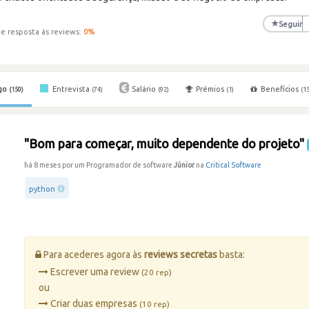
★
Seguir
e resposta às reviews:
0
%
go
Entrevista
Salário
Prémios
Benefícios
(150)
(74)
(92)
(1)
(15
"Bom para começar, muito dependente do projeto"
há 8 meses por um Programador de software
Júnior
na
Critical Software
python
Para acederes agora às
reviews secretas
basta:
Escrever uma review
(20 rep)
ou
Criar duas empresas
(10 rep)