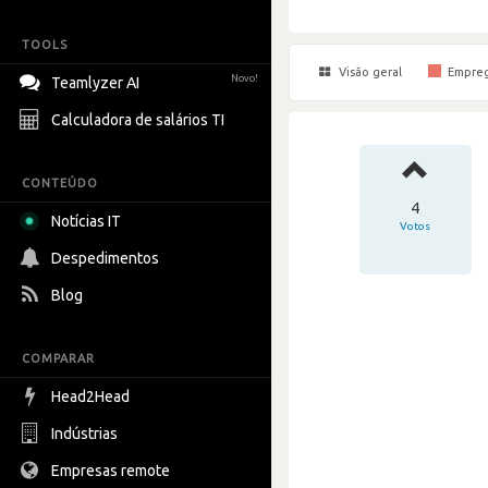
TOOLS
Visão geral
Empre
Novo!
Teamlyzer AI
Calculadora de salários TI
CONTEÚDO
4
Notícias IT
Votos
Despedimentos
Blog
COMPARAR
Head2Head
Indústrias
Empresas remote