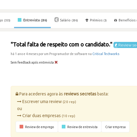
go
Entrevista
Salário
Prémios
Benefícios
(355)
(286)
(306)
(3)
"Total falta de respeito com o candidato."
Review se
há 1 ano e 4 meses por um Programador de software na
Critical Techworks
Sem feedback após entrevista
Para acederes agora às
reviews secretas
basta:
Escrever uma review
(20 rep)
ou
Criar duas empresas
(10 rep)
Review de emprego
Review de entrevista
Criar empresa