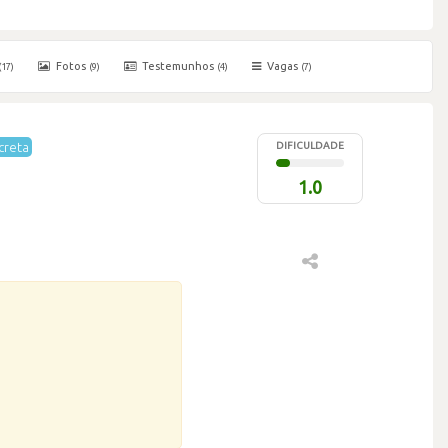
Fotos
Testemunhos
Vagas
(17)
(9)
(4)
(7)
creta
DIFICULDADE
1.0