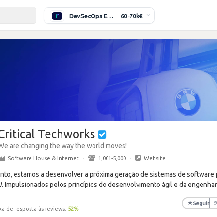
DevSecOps Engineer
60-70k€
Critical Techworks
We are changing the way the world moves!
Software House & Internet
·
1,001-5,000
·
Website
ento, estamos a desenvolver a próxima geração de sistemas de software 
Impulsionados pelos princípios do desenvolvimento ágil e da engenhar
★
Seguir
9
xa de resposta às reviews:
52
%