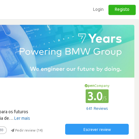
Login
Registo
pen
Company
3.0
/5
641 Reviews
para os futuros
ia de
…
Ler mais
Escrever review
93
Pedir review (
14
)