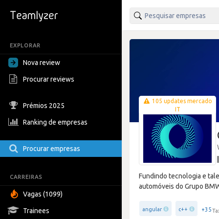
EXPLORAR
Nova review
Procurar reviews
105 updates mercado
Prémios 2025
IT
Ranking de empresas
Procurar empresas
Fundindo tecnologia e tal
CARREIRAS
automóveis do Grupo BMW. 
Vagas (1099)
+35
angular
c++
Trainees
Ta