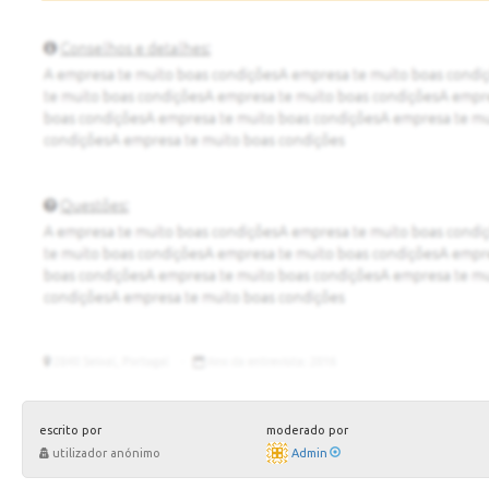
escrito por
moderado por
utilizador anónimo
Admin