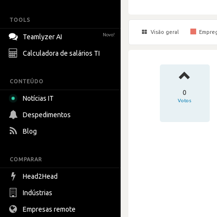
TOOLS
Visão geral
Empre
Novo!
Teamlyzer AI
Calculadora de salários TI
CONTEÚDO
0
Notícias IT
Votos
Despedimentos
Blog
COMPARAR
Head2Head
Indústrias
Empresas remote