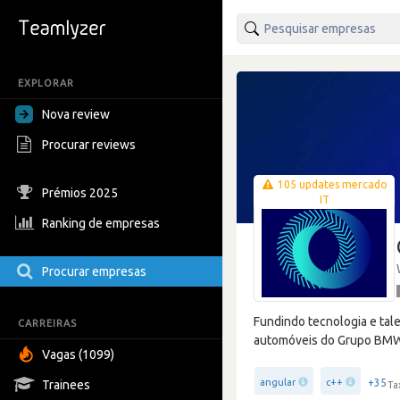
EXPLORAR
Nova review
Procurar reviews
105 updates mercado
Prémios 2025
IT
Ranking de empresas
Procurar empresas
Fundindo tecnologia e tal
CARREIRAS
automóveis do Grupo BMW. 
Vagas (1099)
+35
angular
c++
Trainees
Ta