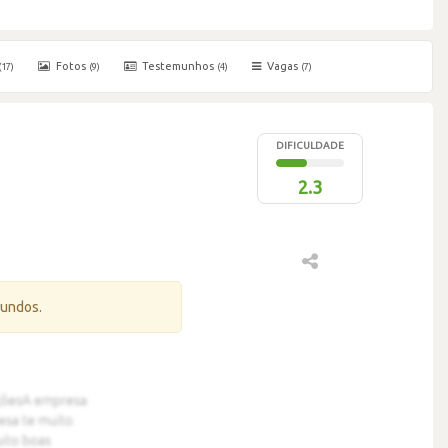
Fotos
Testemunhos
Vagas
(17)
(9)
(4)
(7)
DIFICULDADE
2.3
gundos.