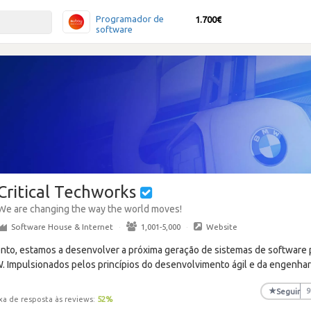
Programador de
1.700€
software
Critical Techworks
We are changing the way the world moves!
Software House & Internet
·
1,001-5,000
·
Website
ento, estamos a desenvolver a próxima geração de sistemas de software 
Impulsionados pelos princípios do desenvolvimento ágil e da engenhar
★
Seguir
9
xa de resposta às reviews:
52
%