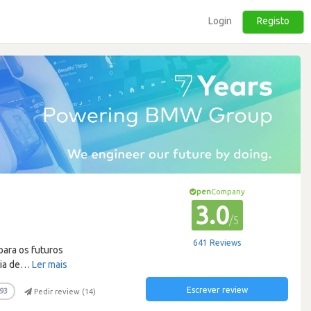
Login
Registo
pen
Company
3.0
/5
641 Reviews
para os futuros
ia de
…
Ler mais
Escrever review
93
Pedir review (
14
)