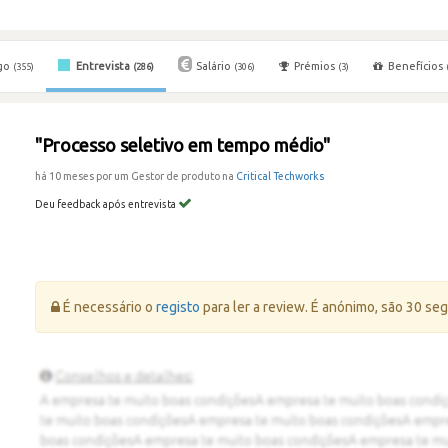
go
Entrevista
Salário
Prémios
Benefícios
(355)
(286)
(306)
(3)
"Processo seletivo em tempo médio"
há 10 meses por um Gestor de produto na
Critical Techworks
Deu feedback após entrevista
Erro:
É necessário o
registo
para ler a review. É anónimo, são 30 se