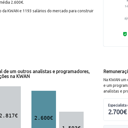
média 2.600€.
s
o da KWAN e 1193 salários do mercado para construir
aj
l de um outros analistas e programadores,
Remuneraçõ
cações na KWAN
Na KWAN um es
e um program
analistas e p
Especialista
2.700€