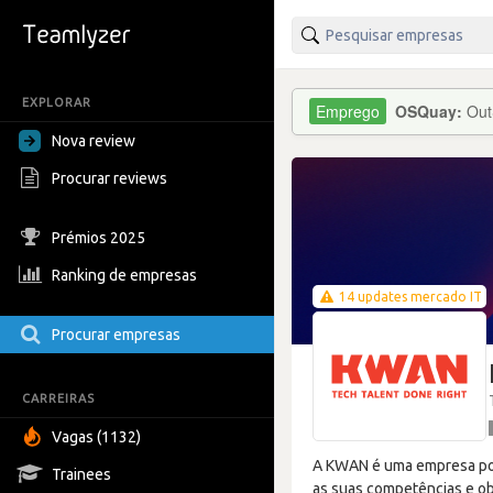
EXPLORAR
OSQuay:
Out
Nova review
Procurar reviews
Prémios 2025
Ranking de empresas
14 updates mercado IT
Procurar empresas
CARREIRAS
Vagas (1132)
A KWAN é uma empresa port
Trainees
as suas competências e ob