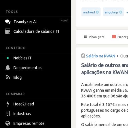
TOOLS
android
angularjs
Novo!
Teamlyzer AI
Calculadora de salários TI
Visão geral
Empre
CONTEÚDO
Salário na KWAN
Outr
Notícias IT
Salário de outros an
Despedimentos
aplicações na KWAN
Blog
Anualmente um outros anal
KWAN ganha em média 36.40
COMPARAR
36.400€ em que 0€ são aju
Head2Head
Este total é 3.167€ a mais
portugueses no cargo de o
Indústrias
aplicações.
Empresas remote
O salário mensal de um ou