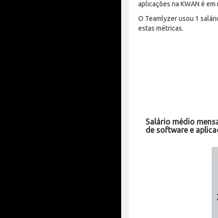
aplicações na KWAN é em 
O Teamlyzer usou 1 salári
estas métricas.
Salário médio mensa
de software e apli