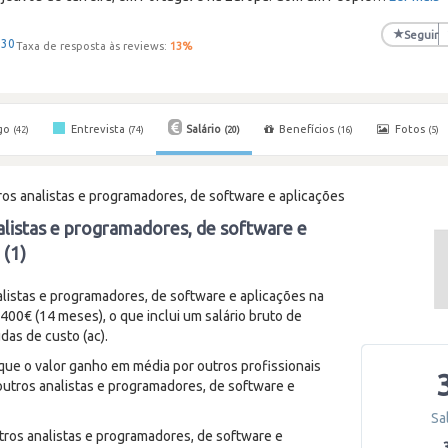
★
Seguir
+30
Taxa de resposta às reviews:
13
%
go
Entrevista
Salário
Benefícios
Fotos
(42)
(74)
(20)
(16)
(5)
os analistas e programadores, de software e aplicações
alistas e programadores, de software e
 (1)
istas e programadores, de software e aplicações na
0€ (14 meses), o que inclui um salário bruto de
das de custo (ac).
 que o valor ganho em média por outros profissionais
utros analistas e programadores, de software e
Sa
tros analistas e programadores, de software e