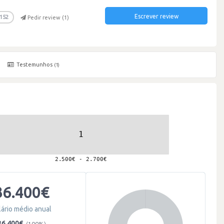
Escrever review
152
Pedir review (
1
)
Testemunhos
(1)
36.400€
lário médio anual
36.400€
(100%)