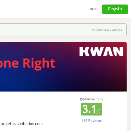
Login
Registo
Escolha dos Editores
pen
Company
3.1
/5
116 Reviews
 projetos alinhados com