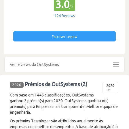
3.0
/5
124 Reviews
Escrever review
Ver reviews da OutSystems
Toggle
navigat
Prémios da OutSystems (2)
2020
2020
Com base em 1445 classificações, OutSystems
ganhou 2 prémio(s) para 2020. OutSystems ganhou o(s)
prémio(s) para Empresa mais transparente, Melhor equipa de
engenharia.
Os prémios Teamlyzer são atribuídos anualmente às
empresas com melhor desempenho. A base de atribuição é o