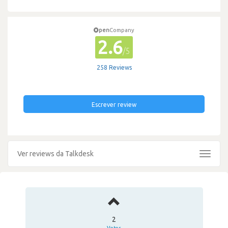
pen
Company
2.6
/5
258 Reviews
Escrever review
Ver reviews da Talkdesk
Toggle
navigat
2
Votos