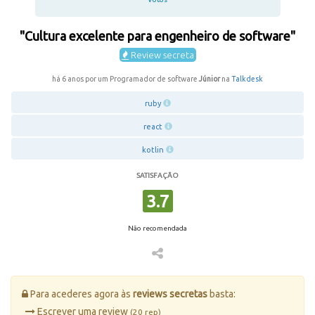
"Cultura excelente para engenheiro de software"
Review secreta
há 6 anos por um Programador de software
Júnior
na
Talkdesk
ruby
react
kotlin
SATISFAÇÃO
3.7
Não recomendada
Para acederes agora às
reviews secretas
basta:
Escrever uma review
(20 rep)