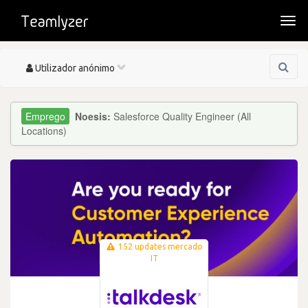
Togg
navi
Toggle
Utilizador anónimo
navigation
Noesis:
Salesforce Quality Engineer (All
Locations)
152 updates mercado
IT