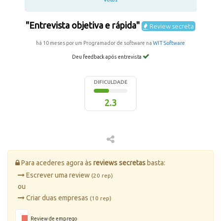
"Entrevista objetiva e rápida"
Review secreta
há 10 meses por um Programador de software na
WIT Software
Deu feedback após entrevista
DIFICULDADE
2.3
Para acederes agora às
reviews secretas
basta:
Escrever uma review
(20 rep)
ou
Criar duas empresas
(10 rep)
Review de emprego