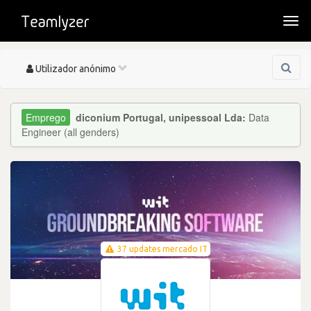
Togg
navi
Toggle
Utilizador anónimo
navigation
diconium Portugal, unipessoal Lda:
Data
Engineer (all genders)
37 updates mercado IT