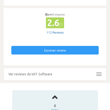
pen
Company
2.6
/5
112 Reviews
Escrever review
Ver reviews da WIT Software
Toggle
navigat
0
Votos