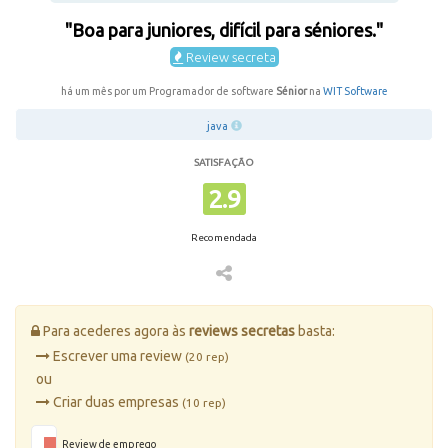
"Boa para juniores, difícil para séniores."
Review secreta
há um mês por um Programador de software
Sénior
na
WIT Software
java
SATISFAÇÃO
2.9
Recomendada
Para acederes agora às
reviews secretas
basta:
Escrever uma review
(20 rep)
ou
Criar duas empresas
(10 rep)
Review de emprego