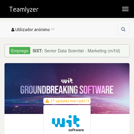
Togg
navi
Toggle
Utilizador anónimo
navigation
SIXT:
Senior Data Scientist - Marketing (m/f/d)
37 updates mercado IT