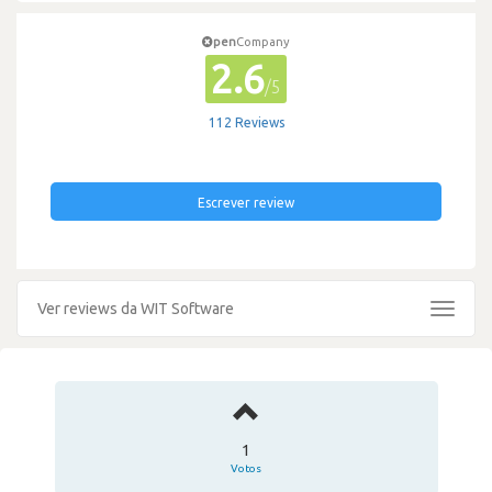
pen
Company
2.6
/5
112 Reviews
Escrever review
Ver reviews da WIT Software
Toggle
navigat
1
Votos