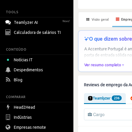
TOOLS
Visão geral
Empre
Novo!
Teamlyzer AI
Calculadora de salários TI
O que dizem sobre 
A Accenture Portugal é a
CONTEÚDO
porta de entrada sólida no
Notícias IT
Ver resumo completo
Despedimentos
Blog
Reviews de emprego da A
COMPARAR
Teamlyzer
236
Head2Head
Cargo
Indústrias
Empresas remote