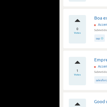
Boa e
Accen
0
Submetido 
Votos
sap
Empre
Accen
1
Submetido 
Votos
salesfor
Good 