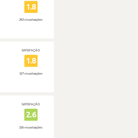
1.8
242 visualizações
SATISFAÇÃO
1.8
327 visualizações
SATISFAÇÃO
2.6
226 visualizações