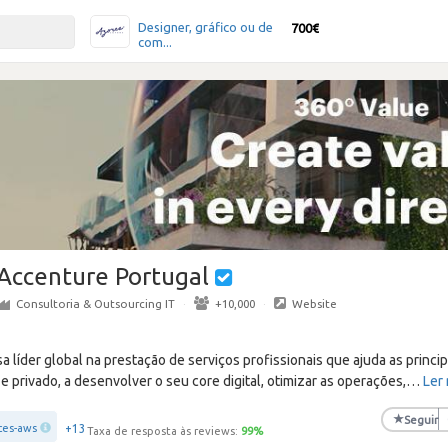
Designer, gráfico ou de
700€
com...
Accenture Portugal
Consultoria & Outsourcing IT
·
+10,000
·
Website
líder global na prestação de serviços profissionais que ajuda as princi
e privado, a desenvolver o seu core digital, otimizar as operações,
…
Ler
★
Seguir
+13
ces-aws
Taxa de resposta às reviews:
99
%