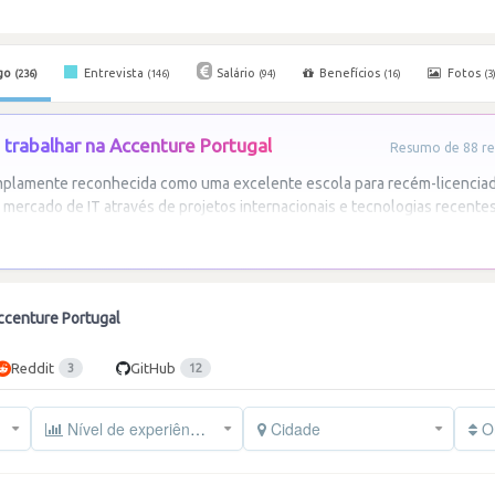
go
Entrevista
Salário
Benefícios
Fotos
(236)
(146)
(94)
(16)
(3
trabalhar na Accenture Portugal
Resumo de 88 re
mplamente reconhecida como uma excelente escola para recém-licencia
 mercado de IT através de projetos internacionais e tecnologias recentes
ccenture Portugal
Reddit
GitHub
3
12
Nível de experiência
Cidade
Or