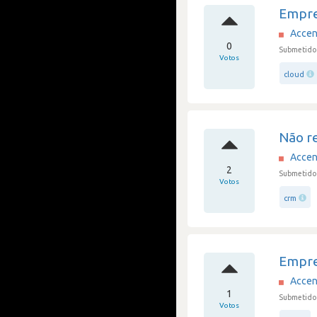
Empre
Accen
0
Submetido 
Votos
cloud
Não r
Accen
2
Submetido
Votos
crm
Empre
Accen
1
Submetido
Votos