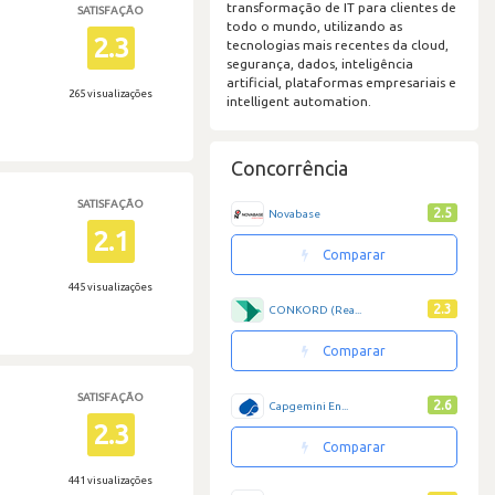
transformação de IT para clientes de
SATISFAÇÃO
todo o mundo, utilizando as
2.3
tecnologias mais recentes da cloud,
segurança, dados, inteligência
artificial, plataformas empresariais e
265 visualizações
intelligent automation.
Concorrência
SATISFAÇÃO
2.5
Novabase
2.1
Comparar
445 visualizações
2.3
CONKORD (Rea...
Comparar
SATISFAÇÃO
2.6
Capgemini En...
2.3
Comparar
441 visualizações