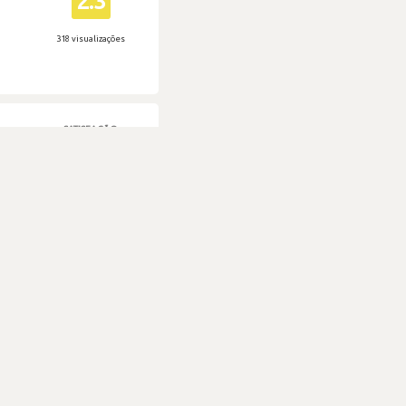
2.3
318 visualizações
SATISFAÇÃO
2.9
303 visualizações
SATISFAÇÃO
3.1
340 visualizações