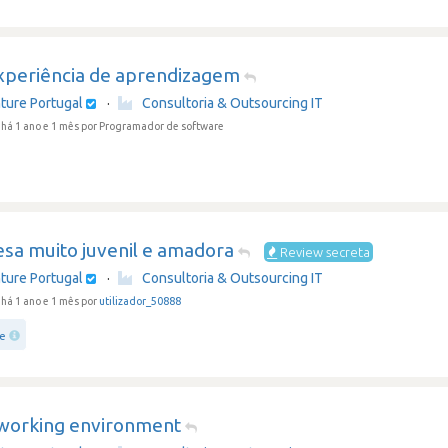
xperiência de aprendizagem
ture Portugal
·
Consultoria & Outsourcing IT
há 1 ano e 1 mês
por Programador de software
sa muito juvenil e amadora
Review secreta
ture Portugal
·
Consultoria & Outsourcing IT
há 1 ano e 1 mês por
utilizador_50888
ce
working environment