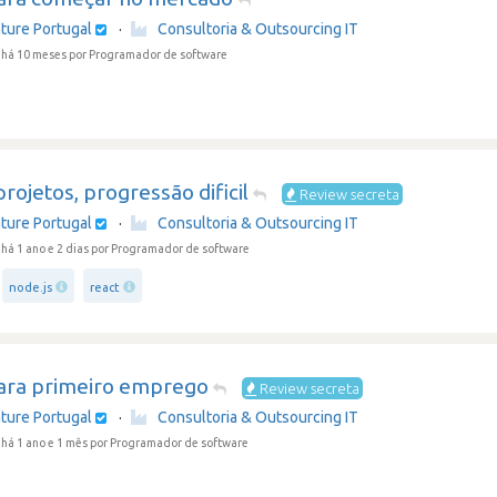
ture Portugal
·
Consultoria & Outsourcing IT
 há 10 meses
por Programador de software
rojetos, progressão dificil
Review secreta
ture Portugal
·
Consultoria & Outsourcing IT
há 1 ano e 2 dias
por Programador de software
node.js
react
ara primeiro emprego
Review secreta
ture Portugal
·
Consultoria & Outsourcing IT
há 1 ano e 1 mês
por Programador de software