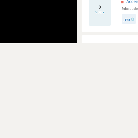
Accen
0
Submetido 
Votos
java
Boa p
Accen
1
Submetido 
Votos
java
Gradu
Accen
0
Submetido 
Votos
workday