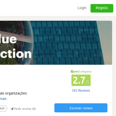
Login
Registo
pen
Company
2.7
/5
382 Reviews
pais organizações
 mais
Escrever review
609
Pedir review (
6
)