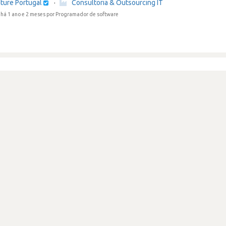
ture Portugal
·
Consultoria & Outsourcing IT
há 1 ano e 2 meses
por Programador de software
rimeira experiência
ture Portugal
·
Consultoria & Outsourcing IT
há 1 ano e 2 meses
por Programador de software
postgresql
python
angular
ate program - workday consultant
ture Portugal
·
Consultoria & Outsourcing IT
há 1 ano e 3 meses
por Programador de software