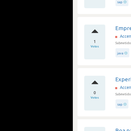
sap
Empre
Accen
1
Submetido
Votos
java
Experi
Accen
0
Submetido 
Votos
sap
Boa p