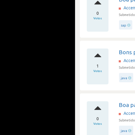
Accen
0
Submetido
Votos
sap
Bons p
Accen
1
Submetido 
Votos
java
Boa p
Accen
0
Submetido 
Votos
java