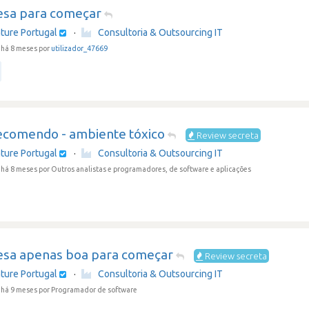
sa para começar
ture Portugal
·
Consultoria & Outsourcing IT
há 8 meses por
utilizador_47669
ecomendo - ambiente tóxico
Review secreta
ture Portugal
·
Consultoria & Outsourcing IT
 há 8 meses
por Outros analistas e programadores, de software e aplicações
sa apenas boa para começar
Review secreta
ture Portugal
·
Consultoria & Outsourcing IT
 há 9 meses
por Programador de software