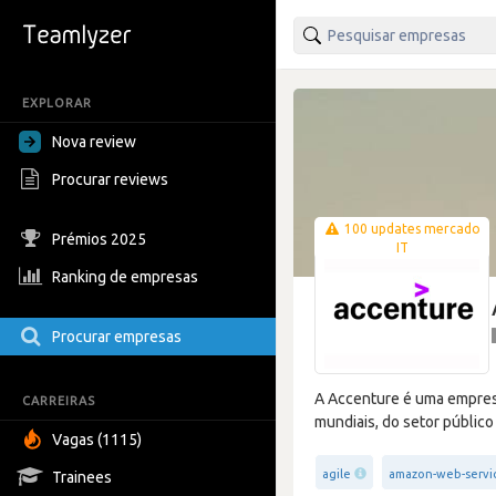
EXPLORAR
Nova review
Procurar reviews
100 updates mercado
Prémios 2025
IT
Ranking de empresas
Procurar empresas
A Accenture é uma empresa 
CARREIRAS
mundiais, do setor público 
Vagas (1115)
agile
amazon-web-servi
Trainees