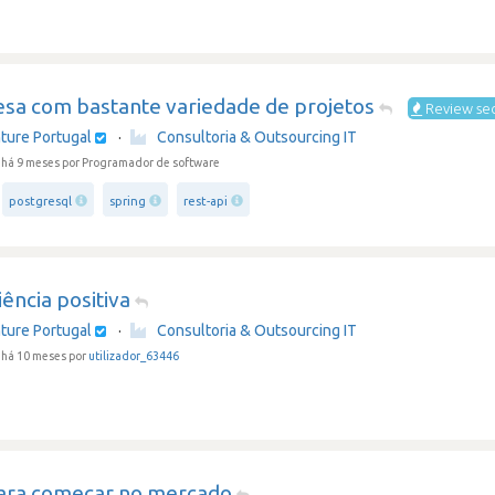
sa com bastante variedade de projetos
Review se
ture Portugal
·
Consultoria & Outsourcing IT
 há 9 meses
por Programador de software
postgresql
spring
rest-api
ência positiva
ture Portugal
·
Consultoria & Outsourcing IT
há 10 meses por
utilizador_63446
ara começar no mercado