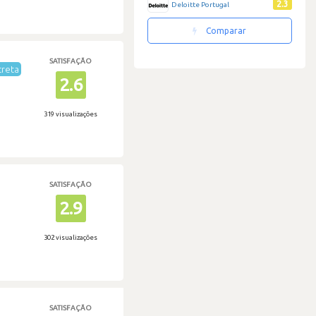
2.3
Deloitte Portugal
Comparar
SATISFAÇÃO
creta
2.6
319 visualizações
SATISFAÇÃO
2.9
302 visualizações
SATISFAÇÃO