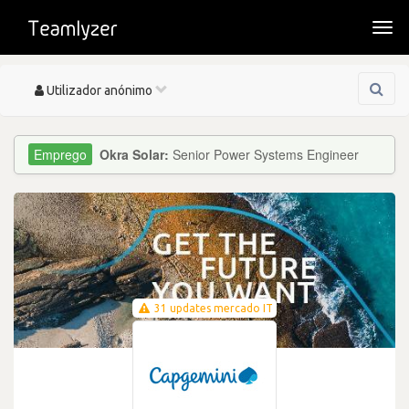
Togg
navi
Toggle
Utilizador anónimo
navigation
Okra Solar:
Senior Power Systems Engineer
31 updates mercado IT