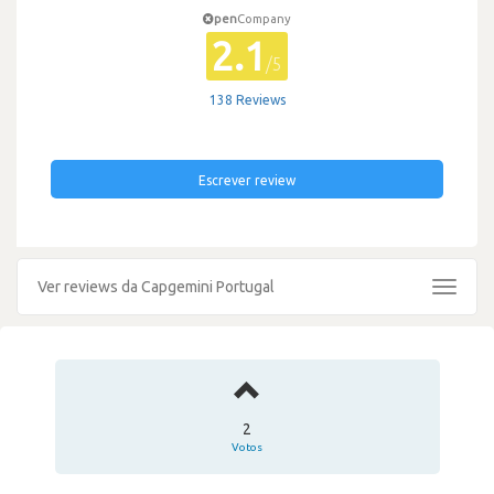
pen
Company
2.1
/5
138 Reviews
Escrever review
Ver reviews da Capgemini Portugal
Toggle
navigat
2
Votos