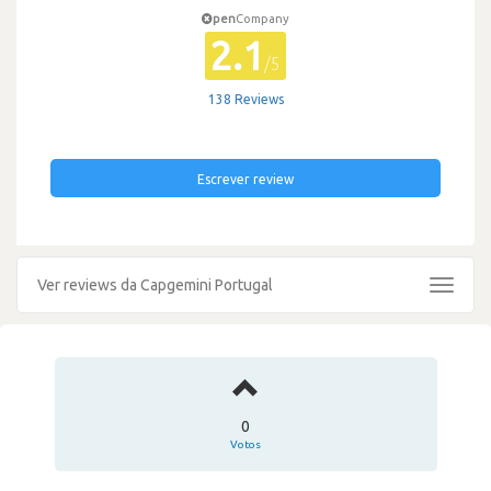
pen
Company
2.1
/5
138 Reviews
Escrever review
Ver reviews da Capgemini Portugal
Toggle
navigat
0
Votos