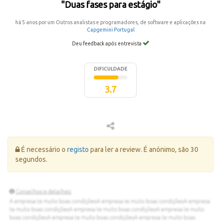
"Duas fases para estágio"
há 5 anos por um Outros analistas e programadores, de software e aplicações na
Capgemini Portugal
Deu feedback após entrevista
DIFICULDADE
3.7
Erro:
É necessário o
registo
para ler a review. É anónimo, são 30
segundos.