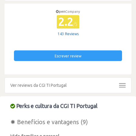
pen
Company
2.2
/5
143 Reviews
Escrever review
Ver reviews da CGI TI Portugal
Toggle
navigat
Perks e cultura da CGI TI Portugal
✸ Benefícios e vantagens (9)