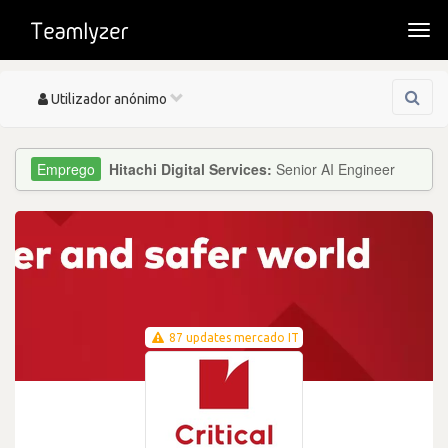
Togg
navi
Toggle
Utilizador anónimo
navigation
Hitachi Digital Services:
Senior AI Engineer
87 updates mercado IT