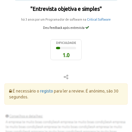
"Entrevista objetiva e simples"
há 3 anos por um Programador de software na
Critical Software
Deu feedback após entrevista
DIFICULDADE
1.0
Erro:
É necessário o
registo
para ler a review. É anónimo, são 30
segundos.