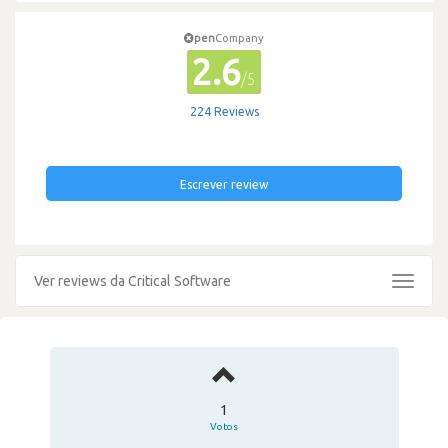
pen
Company
2.6
/5
224 Reviews
Escrever review
Ver reviews da Critical Software
Toggle
navigat
1
Votos