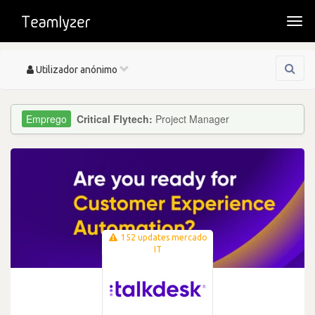
Togg
navi
Toggle
Utilizador anónimo
navigation
Critical Flytech:
Project Manager
152 updates mercado
IT