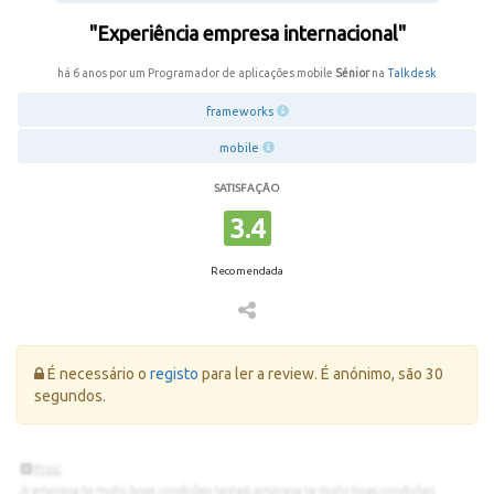
"Experiência empresa internacional"
há 6 anos por um Programador de aplicações mobile
Sénior
na
Talkdesk
frameworks
mobile
SATISFAÇÃO
3.4
Recomendada
Erro:
É necessário o
registo
para ler a review. É anónimo, são 30
segundos.