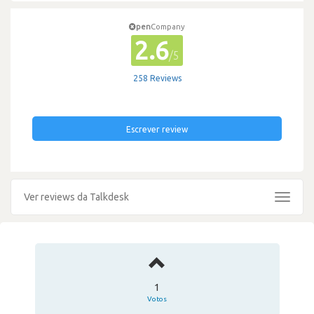
pen
Company
2.6
/5
258 Reviews
Escrever review
Ver reviews da Talkdesk
Toggle
navigat
1
Votos