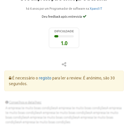
há 6 anos por um Programador de software na
Xpand IT
Deu feedback após entrevista
DIFICULDADE
1.0
Erro:
É necessário o
registo
para ler a review. É anónimo, são 30
segundos.