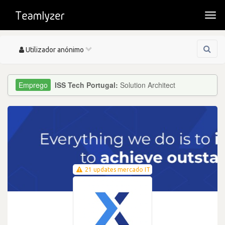
Togg
navi
Toggle
Utilizador anónimo
navigation
ISS Tech Portugal:
Solution Architect
21 updates mercado IT