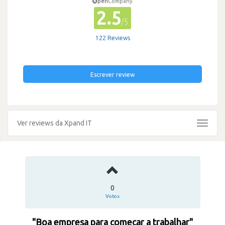
pen
Company
2.5
/5
122 Reviews
Escrever review
Ver reviews da Xpand IT
Toggle
navigat
0
Votos
"Boa empresa para começar a trabalhar"