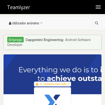
Togg
navi
Toggle
Utilizador anónimo
navigation
Capgemini Engineering:
Android Software
Developer
21 updates mercado IT