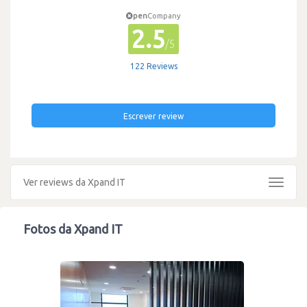
pen
Company
2.5
/5
122 Reviews
Escrever review
Ver reviews da Xpand IT
Toggle
navigat
Fotos da Xpand IT