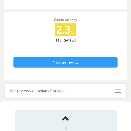
pen
Company
2.3
/5
113 Reviews
Escrever review
Ver reviews da Axians Portugal
Toggle
navigat
4