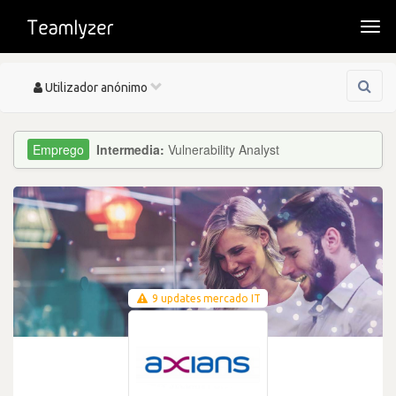
Togg
navi
Toggle
Utilizador anónimo
navigation
Intermedia:
Vulnerability Analyst
9 updates mercado IT