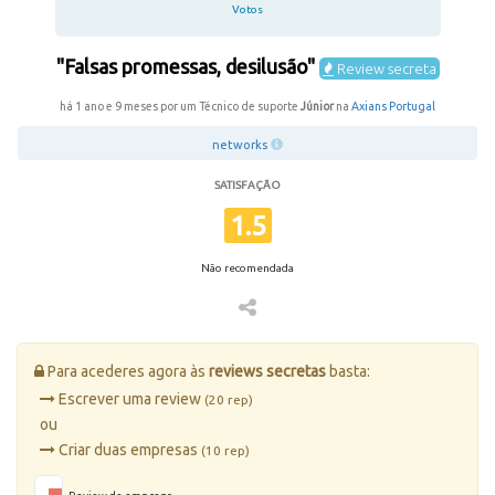
Votos
"Falsas promessas, desilusão"
Review secreta
há 1 ano e 9 meses por um Técnico de suporte
Júnior
na
Axians Portugal
networks
SATISFAÇÃO
1.5
Não recomendada
Para acederes agora às
reviews secretas
basta:
Escrever uma review
(20 rep)
ou
Criar duas empresas
(10 rep)