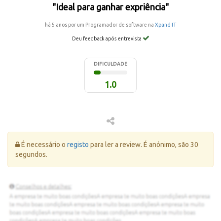
"Ideal para ganhar expriência"
há 5 anos por um Programador de software na
Xpand IT
Deu feedback após entrevista
DIFICULDADE
1.0
Erro:
É necessário o
registo
para ler a review. É anónimo, são 30
segundos.