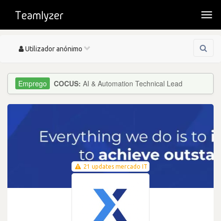
Togg
navi
Toggle
Utilizador anónimo
navigation
COCUS:
AI & Automation Technical Lead
21 updates mercado IT