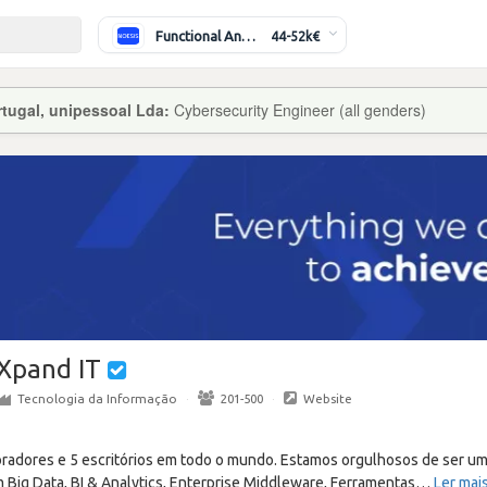
Functional Analyst (Banking)
44-52k€
tugal, unipessoal Lda:
Cybersecurity Engineer (all genders)
Xpand IT
Tecnologia da Informação
·
201-500
·
Website
oradores e 5 escritórios em todo o mundo. Estamos orgulhosos de ser u
m Big Data, BI & Analytics, Enterprise Middleware, Ferramentas
…
Ler mai