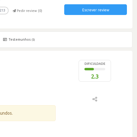
Escrever review
213
Pedir review (
0
)
Testemunhos
(5)
DIFICULDADE
2.3
gundos.