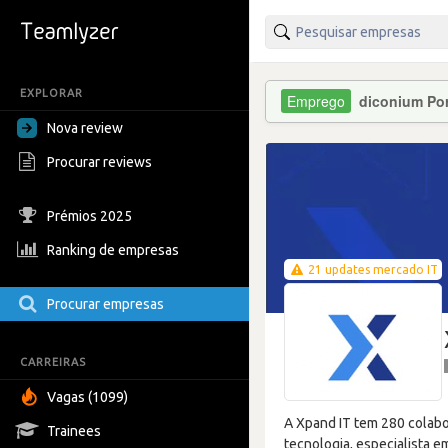
EXPLORAR
diconium Por
Nova review
Procurar reviews
Prémios 2025
Ranking de empresas
21 updates mercado IT
Procurar empresas
CARREIRAS
Vagas (1099)
A Xpand IT tem 280 colab
Trainees
tecnologia, especialista e