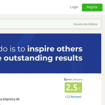
Login
Registo
Escolha dos Editores
pen
Company
2.5
/5
122 Reviews
ma empresa de
s