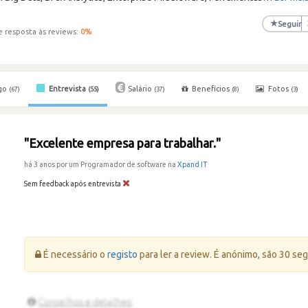
★
Seguir
e resposta às reviews:
0
%
go
Entrevista
Salário
Benefícios
Fotos
(67)
(55)
(37)
(8)
(3)
"Excelente empresa para trabalhar."
há 3 anos por um Programador de software na
Xpand IT
Sem feedback após entrevista
Erro:
É necessário o
registo
para ler a review. É anónimo, são 30 se