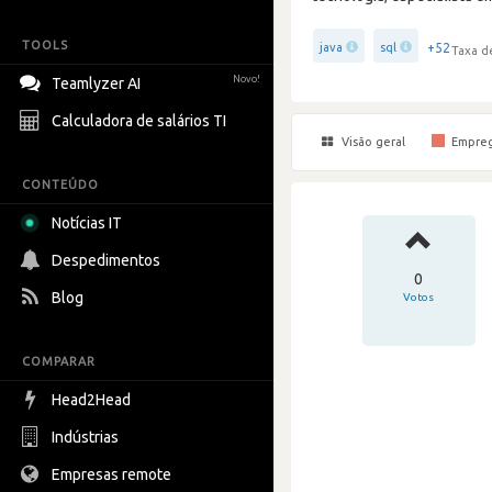
TOOLS
+52
java
sql
Taxa d
Novo!
Teamlyzer AI
Calculadora de salários TI
Visão geral
Empre
CONTEÚDO
Notícias IT
Despedimentos
0
Blog
Votos
COMPARAR
Head2Head
Indústrias
Empresas remote