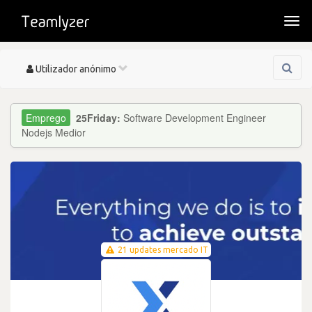
Togg
navi
Toggle
Utilizador anónimo
navigation
25Friday:
Software Development Engineer
Nodejs Medior
21 updates mercado IT