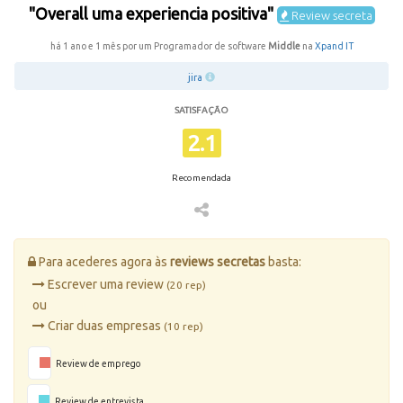
"Overall uma experiencia positiva"
Review secreta
há 1 ano e 1 mês por um Programador de software
Middle
na
Xpand IT
jira
SATISFAÇÃO
2.1
Recomendada
Para acederes agora às
reviews secretas
basta:
Escrever uma review
(20 rep)
ou
Criar duas empresas
(10 rep)
Review de emprego
Review de entrevista