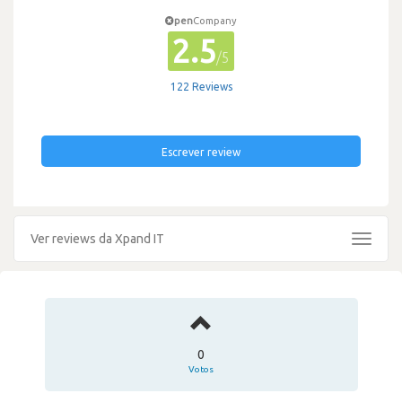
pen
Company
2.5
/5
122 Reviews
Escrever review
Ver reviews da Xpand IT
Toggle
navigat
0
Votos