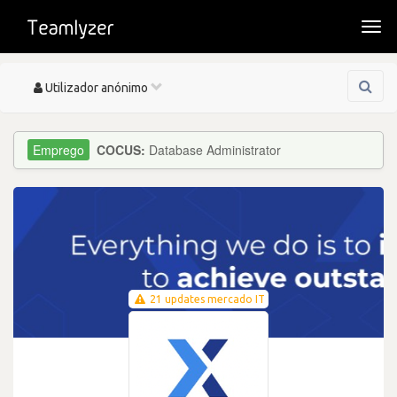
Togg
navi
Toggle
Utilizador anónimo
navigation
COCUS:
Database Administrator
21 updates mercado IT