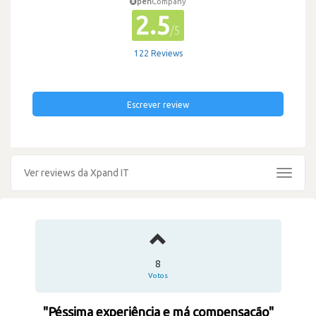
pen
Company
2.5
/5
122 Reviews
Escrever review
Ver reviews da Xpand IT
Toggle
navigat
8
Votos
"Péssima experiência e má compensação"