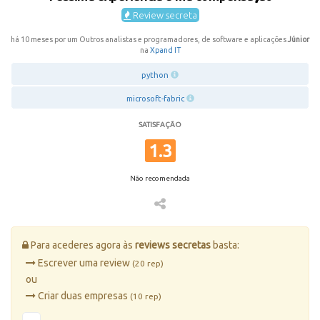
Review secreta
há 10 meses por um Outros analistas e programadores, de software e aplicações
Júnior
na
Xpand IT
python
microsoft-fabric
SATISFAÇÃO
1.3
Não recomendada
Para acederes agora às
reviews secretas
basta:
Escrever uma review
(20 rep)
ou
Criar duas empresas
(10 rep)