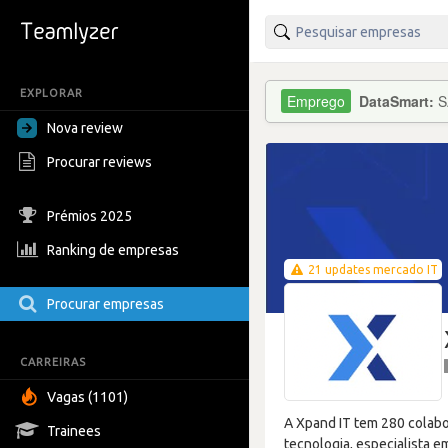
EXPLORAR
DataSmart:
S
Nova review
Procurar reviews
Prémios 2025
Ranking de empresas
21 updates mercado IT
Procurar empresas
CARREIRAS
Vagas (1101)
A Xpand IT tem 280 colab
Trainees
tecnologia, especialista e