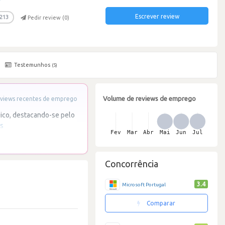
Escrever review
213
Pedir review (
0
)
Testemunhos
(5)
Volume de reviews de emprego
views recentes de emprego
ico, destacando-se pelo
is
Concorrência
3.4
Microsoft Portugal
Comparar