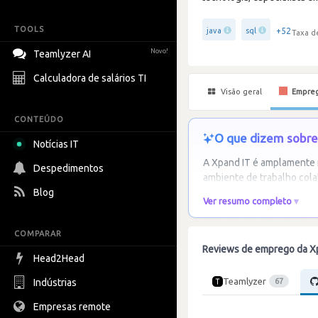
TOOLS
+52
java
sql
Taxa d
Novo!
Teamlyzer AI
Calculadora de salários TI
Visão geral
Empre
CONTEÚDO
O que dizem sobre 
Notícias IT
A Xpand IT é amplamente 
Despedimentos
ambiente de trabalho cola
Blog
Ver resumo completo
COMPARAR
Reviews de emprego da X
Head2Head
Teamlyzer
Indústrias
67
Empresas remote