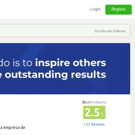
Login
Registo
Escolha dos Editores
pen
Company
2.5
/5
122 Reviews
ma empresa de
s