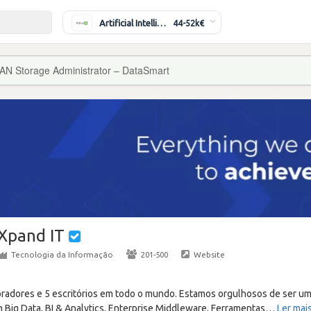
Artificial Intelligence Engineer
44-52k€
AN Storage Administrator – DataSmart
Xpand IT
Tecnologia da Informação
·
201-500
·
Website
oradores e 5 escritórios em todo o mundo. Estamos orgulhosos de ser u
m Big Data, BI & Analytics, Enterprise Middleware, Ferramentas
…
Ler mai