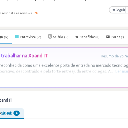
★
Seguir
e resposta às reviews:
0
%
go
Entrevista
Salário
Benefícios
Fotos
(67)
(55)
(37)
(8)
(3)
trabalhar na Xpand IT
Resumo de 25 re
reconhecida como uma excelente porta de entrada no mercado tecnológ
borativo, descontraído e pela forte entreajuda entre colegas. A
…
Ler ma
pand IT
GitHub
4