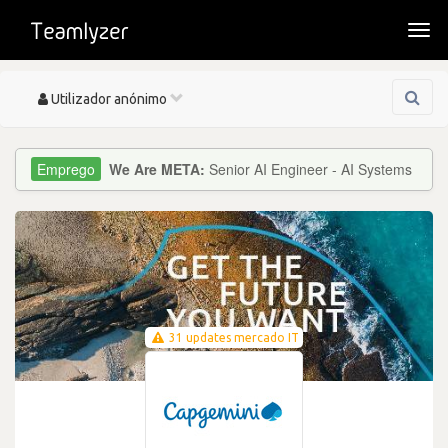
Togg
navi
Toggle
Utilizador anónimo
navigation
We Are META:
Senior AI Engineer - AI Systems
31 updates mercado IT