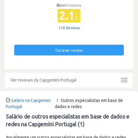
pen
Company
2.1
/5
138 Reviews
Escrever review
Ver reviews da Capgemini Portugal
Toggle
navigat
Salário na Capgemini
Outros especialistas em base de
Portugal
dados e redes
Salário de outros especialistas em base de dados e
redes na Capgemini Portugal (1)
Anualmente um outros especialistas em base de dados e redes