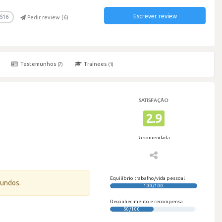
Escrever review
516
Pedir review (
6
)
Testemunhos
Trainees
(7)
(1)
SATISFAÇÃO
2.9
Recomendada
Equilíbrio trabalho/vida pessoal
gundos.
100/100
Reconhecimento e recompensa
50/100