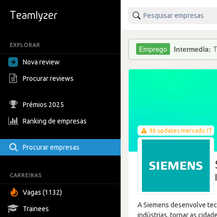
EXPLORAR
Intermedia:
T
Nova review
Procurar reviews
Prémios 2025
Ranking de empresas
96 updates mercado IT
Procurar empresas
CARREIRAS
Vagas (1132)
A Siemens desenvolve tecno
Trainees
indústrias, tornar as cida