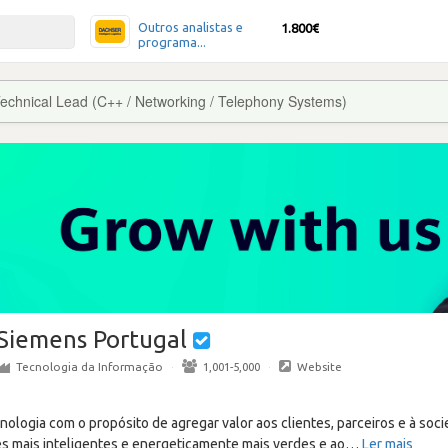
Outros analistas e
1.800€
programa...
echnical Lead (C++ / Networking / Telephony Systems)
Siemens Portugal
Tecnologia da Informação
·
1,001-5,000
·
Website
logia com o propósito de agregar valor aos clientes, parceiros e à socie
des mais inteligentes e energeticamente mais verdes e ao
…
Ler mais