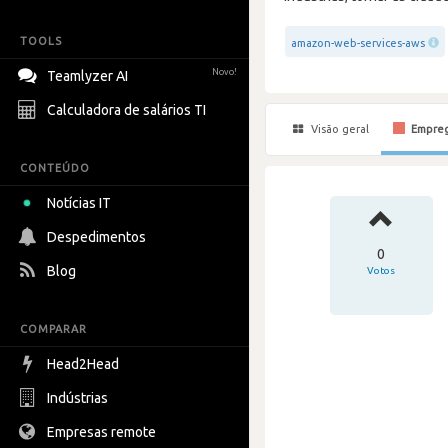
TOOLS
amazon-web-services-aws
Novo!
Teamlyzer AI
Calculadora de salários TI
Visão geral
Empre
CONTEÚDO
Notícias IT
Despedimentos
0
Blog
Votos
COMPARAR
Head2Head
Indústrias
Empresas remote