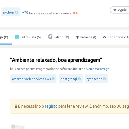
★
Seguir
+70
python
Taxa de resposta às reviews:
0
%
go
Entrevista
Salário
Prémios
Benefícios
(85)
(54)
(63)
(2)
(11)
"Ambiente relaxado, boa aprendizagem"
há 3 meses por um Programador de software
Júnior
na
Siemens Portugal
amazon-web-services-aws
postgresql
typescript
Erro:
É necessário o
registo
para ler a review. É anónimo, são 30 se