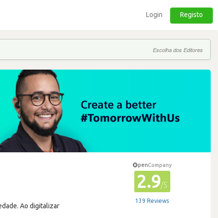
Login
Registo
Escolha dos Editores
pen
Company
2.9
/5
139 Reviews
dade. Ao digitalizar