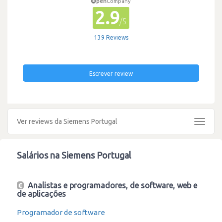
pen
Company
2.9
/5
139 Reviews
Escrever review
Ver reviews da Siemens Portugal
Toggle
navigat
Salários na Siemens Portugal
Analistas e programadores, de software, web e
de aplicações
Programador de software