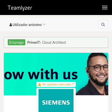
Togg
navi
Toggle
Utilizador anónimo
navigation
PrimeIT:
Cloud Architect
96 updates mercado IT