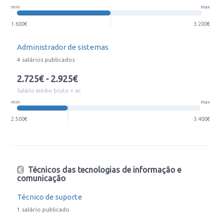
min
max
1.600€
3.200€
Administrador de sistemas
4 salários publicados
2.725€ - 2.925€
Salário médio bruto + ac
min
max
2.500€
3.400€
Técnicos das tecnologias de informação e
comunicação
Técnico de suporte
1 salário publicado