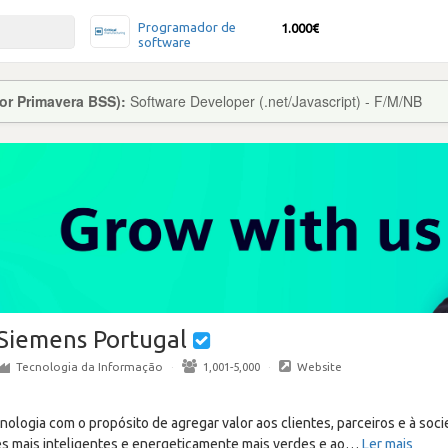
Programador de
1.000€
software
ior Primavera BSS):
Software Developer (.net/Javascript) - F/M/NB
Siemens Portugal
Tecnologia da Informação
·
1,001-5,000
·
Website
logia com o propósito de agregar valor aos clientes, parceiros e à socie
des mais inteligentes e energeticamente mais verdes e ao
…
Ler mais