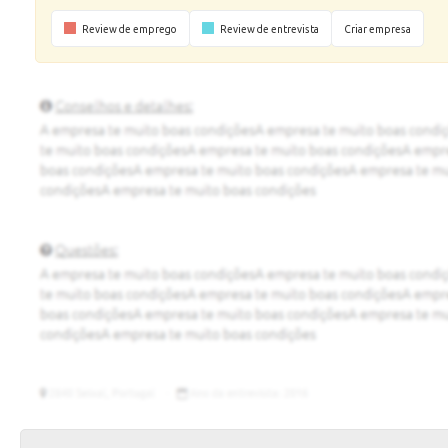
Review de emprego
Review de entrevista
Criar empresa