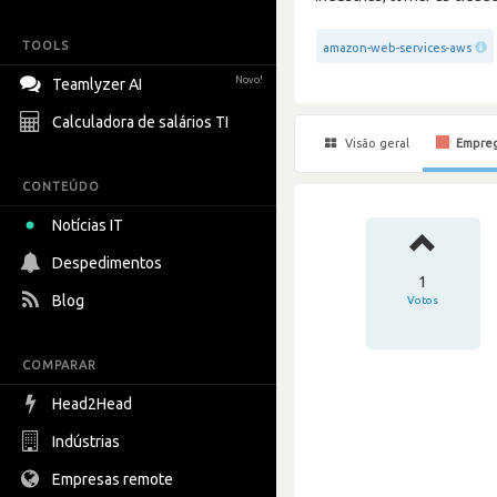
TOOLS
amazon-web-services-aws
Novo!
Teamlyzer AI
Calculadora de salários TI
Visão geral
Empre
CONTEÚDO
Notícias IT
Despedimentos
1
Blog
Votos
COMPARAR
Head2Head
Indústrias
Empresas remote