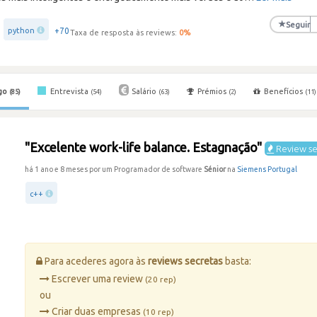
★
Seguir
+70
python
Taxa de resposta às reviews:
0
%
go
Entrevista
Salário
Prémios
Benefícios
(85)
(54)
(63)
(2)
(11)
"Excelente work-life balance. Estagnação"
Review se
há 1 ano e 8 meses por um Programador de software
Sénior
na
Siemens Portugal
c++
Para acederes agora às
reviews secretas
basta:
Escrever uma review
(20 rep)
ou
Criar duas empresas
(10 rep)