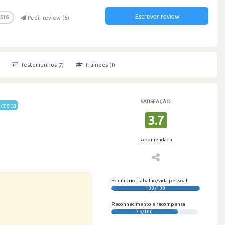
Escrever review
516
Pedir review (
6
)
Testemunhos
Trainees
(7)
(1)
SATISFAÇÃO
creta
3.7
Recomendada
Equilíbrio trabalho/vida pessoal
100/100
Reconhecimento e recompensa
75/100