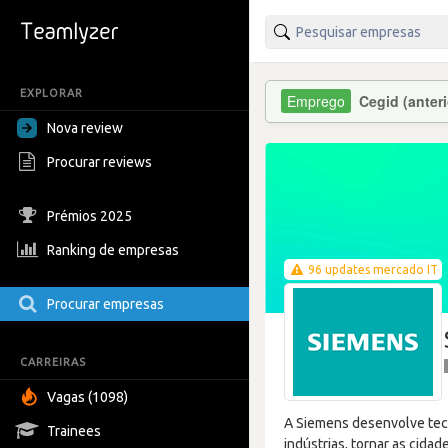
EXPLORAR
Cegid (anter
Nova review
Procurar reviews
Prémios 2025
Ranking de empresas
96 updates mercado IT
Procurar empresas
CARREIRAS
Vagas (1098)
A Siemens desenvolve tecno
Trainees
indústrias, tornar as cida