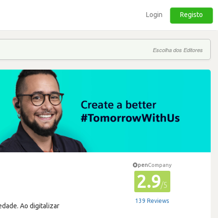
Login
Registo
Escolha dos Editores
pen
Company
2.9
/5
139 Reviews
dade. Ao digitalizar