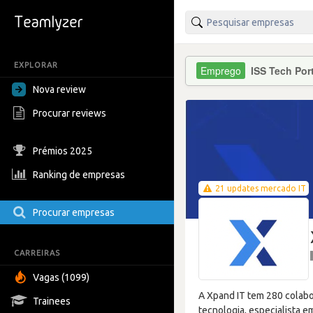
EXPLORAR
ISS Tech Por
Nova review
Procurar reviews
Prémios 2025
Ranking de empresas
21 updates mercado IT
Procurar empresas
CARREIRAS
Vagas (1099)
A Xpand IT tem 280 colab
Trainees
tecnologia, especialista e