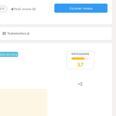
Escrever review
213
Pedir review (
0
)
Testemunhos
(5)
iew secreta
DIFICULDADE
3.7