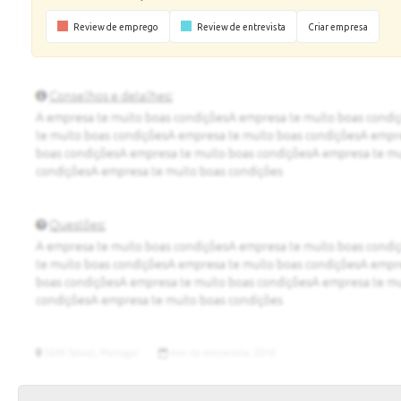
Review de emprego
Review de entrevista
Criar empresa