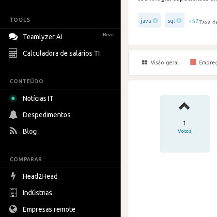
TOOLS
+52
java
sql
Taxa d
Novo!
Teamlyzer AI
Calculadora de salários TI
Visão geral
Empre
CONTEÚDO
Notícias IT
Despedimentos
1
Blog
Votos
COMPARAR
Head2Head
Indústrias
Empresas remote