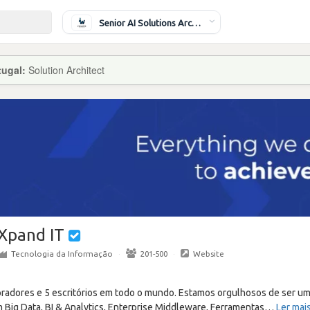
Senior AI Solutions Architect
tugal:
Solution Architect
Xpand IT
Tecnologia da Informação
·
201-500
·
Website
oradores e 5 escritórios em todo o mundo. Estamos orgulhosos de ser u
m Big Data, BI & Analytics, Enterprise Middleware, Ferramentas
…
Ler mai