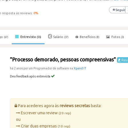
★
Seguir
e resposta às reviews:
0
%
go
Entrevista
Salário
Benefícios
Fotos
(67)
(55)
(37)
(8)
(3)
"Processo demorado, pessoas compreensivas"
Rev
há 2 anos por um Programador de software na
Xpand IT
Deu feedback após entrevista
Para acederes agora às
reviews secretas
basta:
Escrever uma review
(20 rep)
ou
Criar duas empresas
(10 rep)