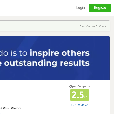
Login
Registo
Escolha dos Editores
pen
Company
2.5
/5
122 Reviews
ma empresa de
s