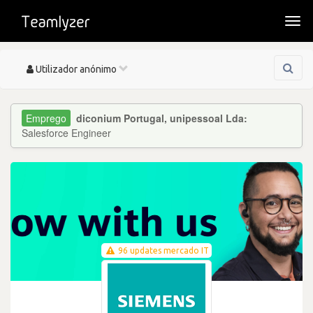
Togg
navi
Toggle
Utilizador anónimo
navigation
diconium Portugal, unipessoal Lda:
Salesforce Engineer
96 updates mercado IT