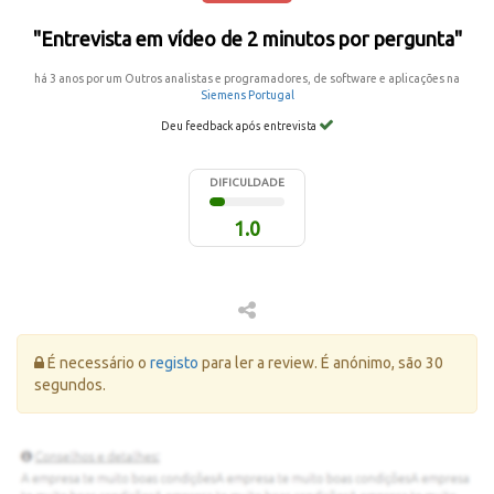
"Entrevista em vídeo de 2 minutos por pergunta"
há 3 anos por um Outros analistas e programadores, de software e aplicações na
Siemens Portugal
Deu feedback após entrevista
DIFICULDADE
1.0
Erro:
É necessário o
registo
para ler a review. É anónimo, são 30
segundos.