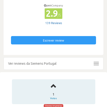
pen
Company
2.9
/5
139 Reviews
Escrever review
Ver reviews da Siemens Portugal
Toggle
navigat
1
Votos
Review imprecisa